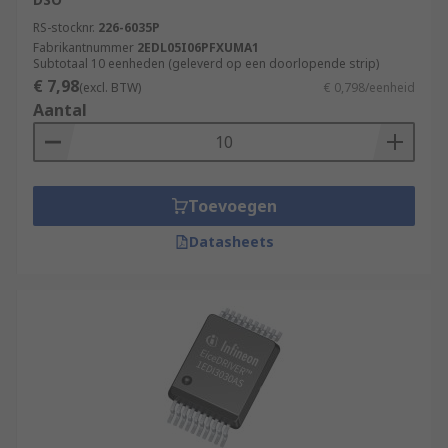
RS-stocknr.
226-6035P
Fabrikantnummer
2EDL05I06PFXUMA1
Subtotaal 10 eenheden (geleverd op een doorlopende strip)
€ 7,98
(excl. BTW)
€ 0,798/eenheid
Aantal
Toevoegen
Datasheets