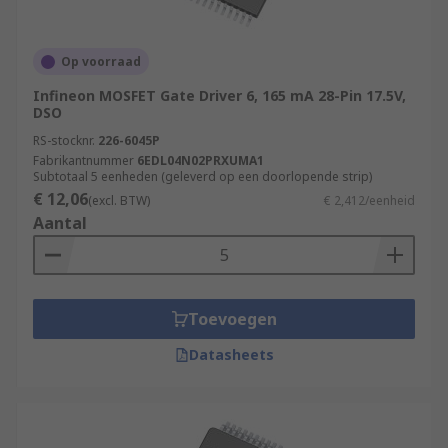
Op voorraad
Infineon MOSFET Gate Driver 6, 165 mA 28-Pin 17.5V,
DSO
RS-stocknr.
226-6045P
Fabrikantnummer
6EDL04N02PRXUMA1
Subtotaal 5 eenheden (geleverd op een doorlopende strip)
€ 12,06
(excl. BTW)
€ 2,412/eenheid
Aantal
Toevoegen
Datasheets