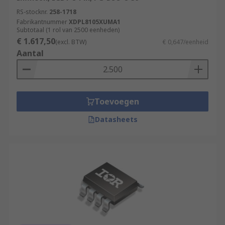
RS-stocknr.
258-1718
Fabrikantnummer
XDPL8105XUMA1
Subtotaal (1 rol van 2500 eenheden)
€ 1.617,50
(excl. BTW)
€ 0,647/eenheid
Aantal
Toevoegen
Datasheets