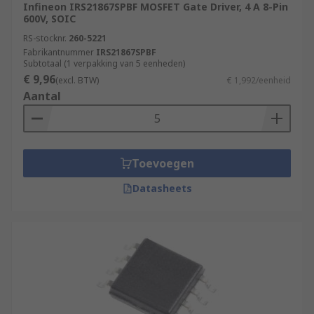
Infineon IRS21867SPBF MOSFET Gate Driver, 4 A 8-Pin
600V, SOIC
RS-stocknr.
260-5221
Fabrikantnummer
IRS21867SPBF
Subtotaal (1 verpakking van 5 eenheden)
€ 9,96
(excl. BTW)
€ 1,992/eenheid
Aantal
Toevoegen
Datasheets