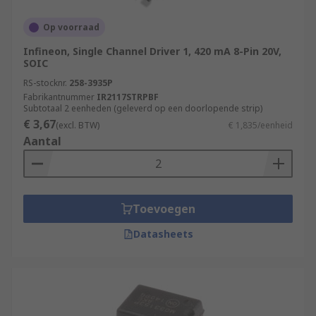
high-power inductive loads.
Op voorraad
3 Phase Drivers
: designed for pulse width
Infineon, Single Channel Driver 1, 420 mA 8-Pin 20V,
modulated (PWM) current control of 3-phase,
SOIC
brushless DC motors.
RS-stocknr.
258-3935P
Fabrikantnummer
IR2117STRPBF
Piezoelectric drivers
Subtotaal 2 eenheden (geleverd op een doorlopende strip)
€ 3,67
(excl. BTW)
€ 1,835/eenheid
Aantal
Piezoelectricity is the electricity that comes from
pressure and latent heat. Piezoelectric drivers (or
Piezo drivers) are gate drivers designed to
support piezo components. This includes optical
Toevoegen
fibre, inkjet printers, microphones, speakers and
XY stages for micro scanning used in infrared
Datasheets
cameras.