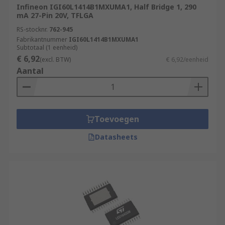
Infineon IGI60L1414B1MXUMA1, Half Bridge 1, 290
mA 27-Pin 20V, TFLGA
RS-stocknr.
762-945
Fabrikantnummer
IGI60L1414B1MXUMA1
Subtotaal (1 eenheid)
€ 6,92
(excl. BTW)
€ 6,92/eenheid
Aantal
Toevoegen
Datasheets