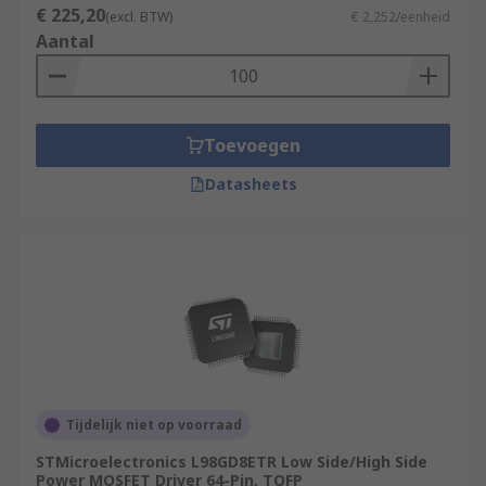
€ 225,20
(excl. BTW)
€ 2,252/eenheid
Aantal
Toevoegen
Datasheets
Tijdelijk niet op voorraad
STMicroelectronics L98GD8ETR Low Side/High Side
Power MOSFET Driver 64-Pin, TQFP