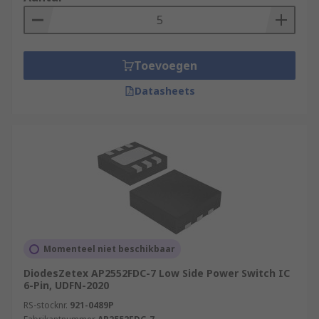
also play a big role in the “Smart Home” products.
An Intelligent power switch combines multiple
actions into a single process. They are used in
PAC (Programmable Automation Controller), CNC
Toevoegen
(Computer Numerical Control) & PLC
Datasheets
(Programmable Logic Controller), robotics,
agricultural systems, security systems & used in
green energy, like wind turbines.
Momenteel niet beschikbaar
DiodesZetex AP2552FDC-7 Low Side Power Switch IC
6-Pin, UDFN-2020
RS-stocknr.
921-0489P