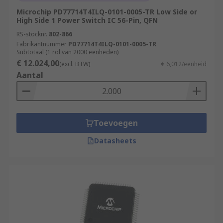
Microchip PD77714T4ILQ-0101-0005-TR Low Side or
High Side 1 Power Switch IC 56-Pin, QFN
RS-stocknr.
802-866
Fabrikantnummer
PD77714T4ILQ-0101-0005-TR
Subtotaal (1 rol van 2000 eenheden)
€ 12.024,00
(excl. BTW)
€ 6,012/eenheid
Aantal
Toevoegen
Datasheets