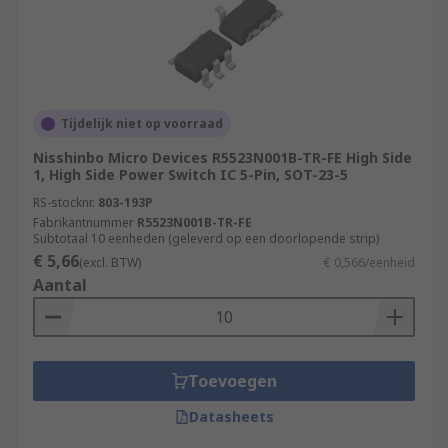
Tijdelijk niet op voorraad
Nisshinbo Micro Devices R5523N001B-TR-FE High Side
1, High Side Power Switch IC 5-Pin, SOT-23-5
RS-stocknr.
803-193P
Fabrikantnummer
R5523N001B-TR-FE
Subtotaal 10 eenheden (geleverd op een doorlopende strip)
€ 5,66
(excl. BTW)
€ 0,566/eenheid
Aantal
Toevoegen
Datasheets