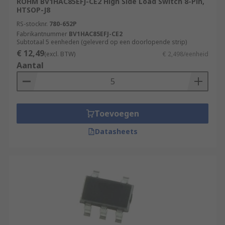
ROHM BV1HAC85EFJ-CE2 High Side Load Switch 8-Pin,
HTSOP-J8
RS-stocknr.
780-652P
Fabrikantnummer
BV1HAC85EFJ-CE2
Subtotaal 5 eenheden (geleverd op een doorlopende strip)
€ 12,49
(excl. BTW)
€ 2,498/eenheid
Aantal
Toevoegen
Datasheets