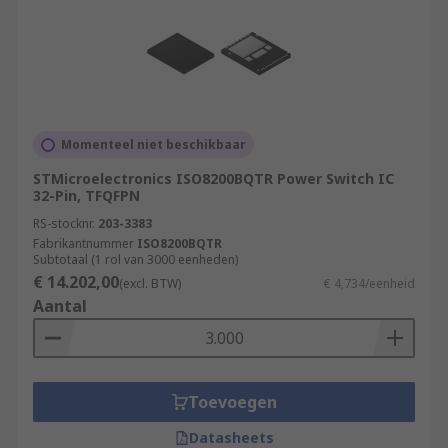
Momenteel niet beschikbaar
STMicroelectronics ISO8200BQTR Power Switch IC
32-Pin, TFQFPN
RS-stocknr.
203-3383
Fabrikantnummer
ISO8200BQTR
Subtotaal (1 rol van 3000 eenheden)
€ 14.202,00
(excl. BTW)
€ 4,734/eenheid
Aantal
Toevoegen
Datasheets