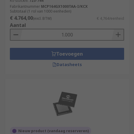
RS-stocknr.
723-744
Fabrikantnummer
MCP164GX1000TAA-I/KCX
Subtotaal (1 rol van 1000 eenheden)
€ 4.764,00
(excl. BTW)
€ 4,764/eenheid
Aantal
Toevoegen
Datasheets
Nieuw product (vandaag reserveren)