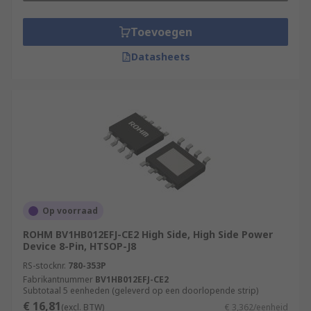
Toevoegen
Datasheets
Op voorraad
ROHM BV1HB012EFJ-CE2 High Side, High Side Power
Device 8-Pin, HTSOP-J8
RS-stocknr.
780-353P
Fabrikantnummer
BV1HB012EFJ-CE2
Subtotaal 5 eenheden (geleverd op een doorlopende strip)
€ 16,81
(excl. BTW)
€ 3,362/eenheid