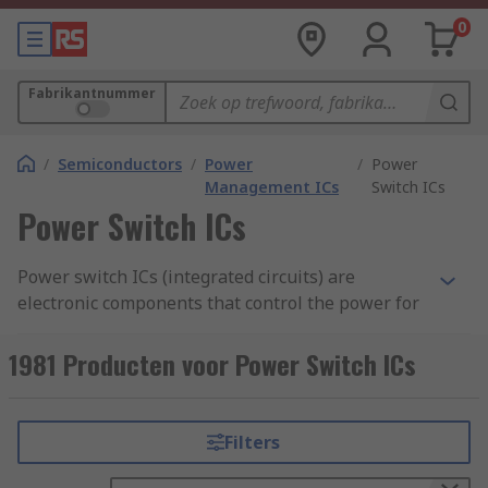
0
Fabrikantnummer
/
Semiconductors
/
Power
/
Power
Management ICs
Switch ICs
Power Switch ICs
Power switch ICs (integrated circuits) are
electronic components that control the power for
another device within the circuit. They are used
to enable or disable a power rail. Power switches
1981 Producten voor Power Switch ICs
are often used to control the current to a USB
connector to prevent short-circuiting. These
switches provide protection for circuits which
Filters
may experience overload or high operating
temperatures. Load switches are active whenever