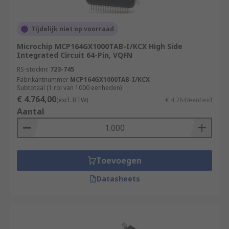
Tijdelijk niet op voorraad
Microchip MCP164GX1000TAB-I/KCX High Side
Integrated Circuit 64-Pin, VQFN
RS-stocknr.
723-745
Fabrikantnummer
MCP164GX1000TAB-I/KCX
Subtotaal (1 rol van 1000 eenheden)
€ 4.764,00
(excl. BTW)
€ 4,764/eenheid
Aantal
Toevoegen
Datasheets