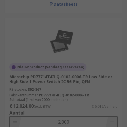
Datasheets
Nieuw product (vandaag reserveren)
Microchip PD77714T4ILQ-0102-0006-TR Low Side or
High Side 1 Power Switch IC 56-Pin, QFN
RS-stocknr.
802-867
Fabrikantnummer
PD77714T4ILQ-0102-0006-TR
Subtotaal (1 rol van 2000 eenheden)
€ 12.024,00
(excl. BTW)
€ 6,012/eenheid
Aantal