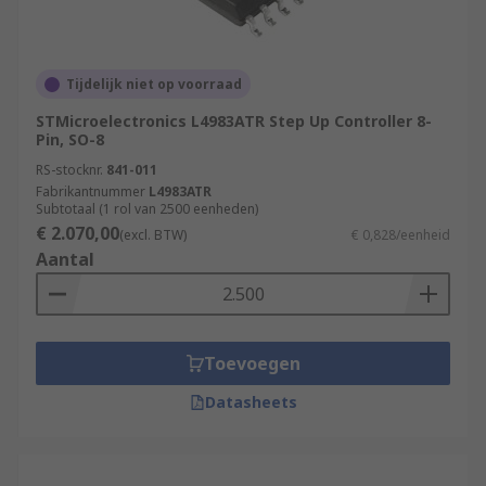
Tijdelijk niet op voorraad
STMicroelectronics L4983ATR Step Up Controller 8-
Pin, SO-8
RS-stocknr.
841-011
Fabrikantnummer
L4983ATR
Subtotaal (1 rol van 2500 eenheden)
€ 2.070,00
(excl. BTW)
€ 0,828/eenheid
Aantal
Toevoegen
Datasheets