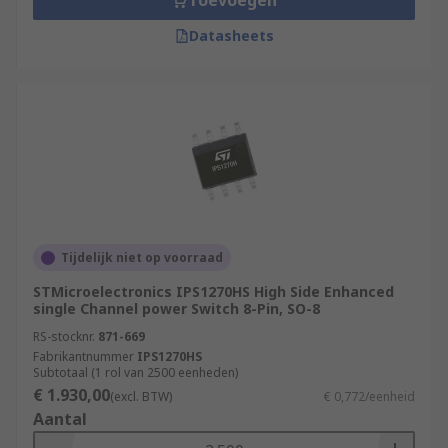
Toevoegen
Datasheets
Tijdelijk niet op voorraad
STMicroelectronics IPS1270HS High Side Enhanced
single Channel power Switch 8-Pin, SO-8
RS-stocknr.
871-669
Fabrikantnummer
IPS1270HS
Subtotaal (1 rol van 2500 eenheden)
€ 1.930,00
(excl. BTW)
€ 0,772/eenheid
Aantal