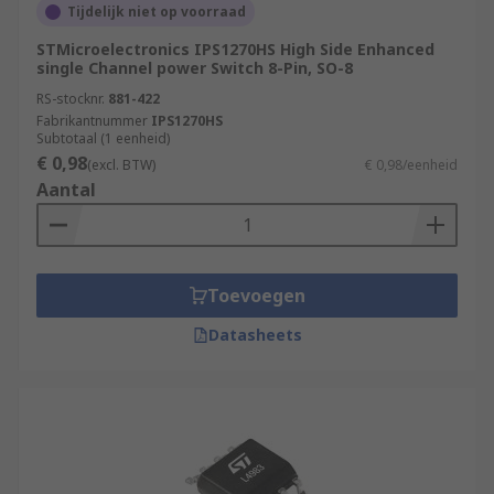
Tijdelijk niet op voorraad
STMicroelectronics IPS1270HS High Side Enhanced
single Channel power Switch 8-Pin, SO-8
RS-stocknr.
881-422
Fabrikantnummer
IPS1270HS
Subtotaal (1 eenheid)
€ 0,98
(excl. BTW)
€ 0,98/eenheid
Aantal
Toevoegen
Datasheets