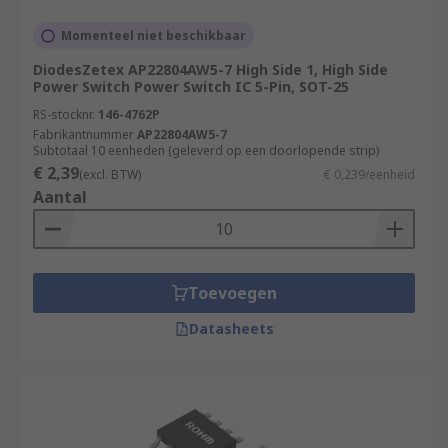
Momenteel niet beschikbaar
DiodesZetex AP22804AW5-7 High Side 1, High Side
Power Switch Power Switch IC 5-Pin, SOT-25
RS-stocknr.
146-4762P
Fabrikantnummer
AP22804AW5-7
Subtotaal 10 eenheden (geleverd op een doorlopende strip)
€ 2,39
(excl. BTW)
€ 0,239/eenheid
Aantal
Toevoegen
Datasheets