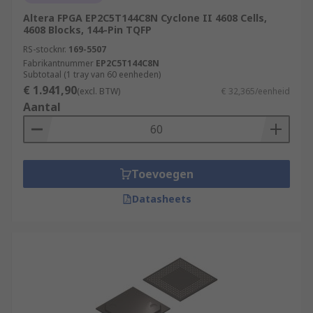
Altera FPGA EP2C5T144C8N Cyclone II 4608 Cells,
4608 Blocks, 144-Pin TQFP
RS-stocknr.
169-5507
Fabrikantnummer
EP2C5T144C8N
Subtotaal (1 tray van 60 eenheden)
€ 1.941,90
(excl. BTW)
€ 32,365/eenheid
Aantal
Toevoegen
Datasheets