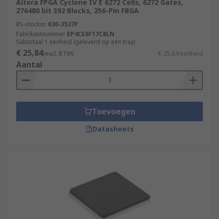
Altera FPGA Cyclone IV E 6272 Cells, 6272 Gates,
276480 bit 392 Blocks, 256-Pin FBGA
RS-stocknr.
830-3537P
Fabrikantnummer
EP4CE6F17C8LN
Subtotaal 1 eenheid (geleverd op een tray)
€ 25,84
(excl. BTW)
€ 25,84/eenheid
Aantal
Toevoegen
Datasheets