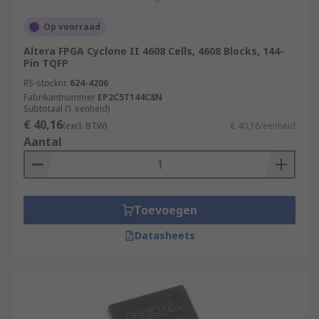
Op voorraad
Altera FPGA Cyclone II 4608 Cells, 4608 Blocks, 144-
Pin TQFP
RS-stocknr.
624-4206
Fabrikantnummer
EP2C5T144C8N
Subtotaal (1 eenheid)
€ 40,16
(excl. BTW)
€ 40,16/eenheid
Aantal
Toevoegen
Datasheets