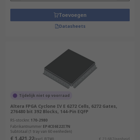
Toevoegen
Datasheets
Tijdelijk niet op voorraad
Altera FPGA Cyclone IV E 6272 Cells, 6272 Gates,
276480 bit 392 Blocks, 144-Pin EQFP
RS-stocknr.
170-2980
Fabrikantnummer
EP4CE6E22I7N
Subtotaal (1 tray van 60 eenheden)
€ 1.421,22
(excl. BTW)
€ 23,687/eenheid