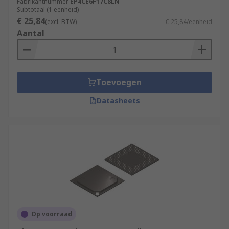
Fabrikantnummer
EP4CE6F17C8LN
Subtotaal (1 eenheid)
€ 25,84
(excl. BTW)
€ 25,84/eenheid
Aantal
Toevoegen
Datasheets
Op voorraad