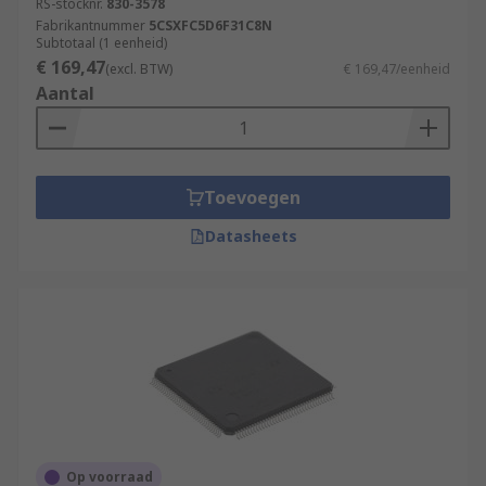
RS-stocknr.
830-3578
Fabrikantnummer
5CSXFC5D6F31C8N
Subtotaal (1 eenheid)
€ 169,47
(excl. BTW)
€ 169,47/eenheid
Aantal
Toevoegen
Datasheets
Op voorraad