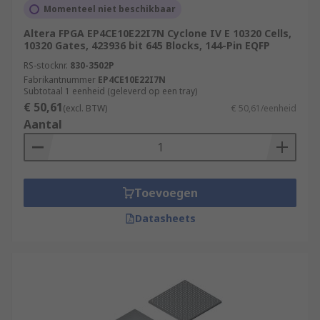
Momenteel niet beschikbaar
Altera FPGA EP4CE10E22I7N Cyclone IV E 10320 Cells,
10320 Gates, 423936 bit 645 Blocks, 144-Pin EQFP
RS-stocknr.
830-3502P
Fabrikantnummer
EP4CE10E22I7N
Subtotaal 1 eenheid (geleverd op een tray)
€ 50,61
(excl. BTW)
€ 50,61/eenheid
Aantal
Toevoegen
Datasheets