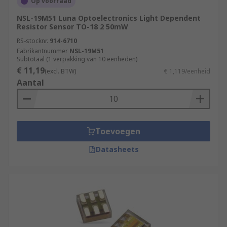
Op voorraad
which allows scientists to determine a great deal
about the nature of the objects being observed.
NSL-19M51 Luna Optoelectronics Light Dependent
Resistor Sensor TO-18 2 50mW
RS-stocknr.
914-6710
Fabrikantnummer
NSL-19M51
Subtotaal (1 verpakking van 10 eenheden)
€ 11,19
(excl. BTW)
€ 1,119/eenheid
Aantal
Toevoegen
Datasheets