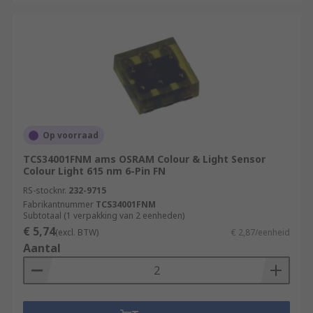
Op voorraad
TCS34001FNM ams OSRAM Colour & Light Sensor
Colour Light 615 nm 6-Pin FN
RS-stocknr.
232-9715
Fabrikantnummer
TCS34001FNM
Subtotaal (1 verpakking van 2 eenheden)
€ 5,74
(excl. BTW)
€ 2,87/eenheid
Aantal