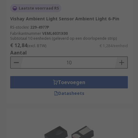
Laatste voorraad RS
Vishay Ambient Light Sensor Ambient Light 6-Pin
RS-stocknr.
229-4977P
Fabrikantnummer
VEML6031X00
Subtotaal 10 eenheden (geleverd op een doorlopende strip)
€ 12,84
(excl. BTW)
€ 1,284/eenheid
Aantal
Toevoegen
Datasheets