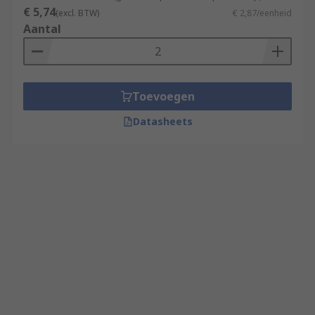
€ 5,74
(excl. BTW)
€ 2,87/eenheid
Aantal
Toevoegen
Datasheets