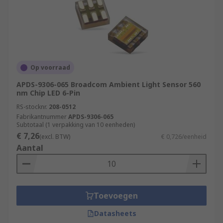
Op voorraad
APDS-9306-065 Broadcom Ambient Light Sensor 560
nm Chip LED 6-Pin
RS-stocknr.
208-0512
Fabrikantnummer
APDS-9306-065
Subtotaal (1 verpakking van 10 eenheden)
€ 7,26
(excl. BTW)
€ 0,726/eenheid
Aantal
Toevoegen
Datasheets