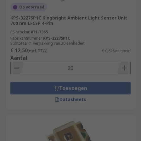
Op voorraad
KPS-3227SP1C Kingbright Ambient Light Sensor Unit
700 nm LFCSP 4-Pin
RS-stocknr.
871-7365
Fabrikantnummer
KPS-3227SP1C
Subtotaal (1 verpakking van 20 eenheden)
€ 12,50
(excl. BTW)
€ 0,625/eenheid
Aantal
Toevoegen
Datasheets