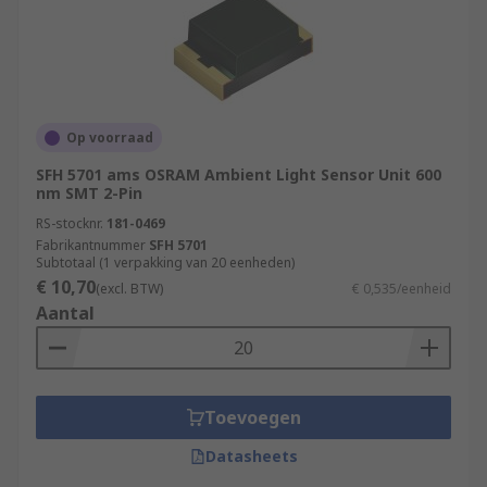
Op voorraad
SFH 5701 ams OSRAM Ambient Light Sensor Unit 600
nm SMT 2-Pin
RS-stocknr.
181-0469
Fabrikantnummer
SFH 5701
Subtotaal (1 verpakking van 20 eenheden)
€ 10,70
(excl. BTW)
€ 0,535/eenheid
Aantal
Toevoegen
Datasheets