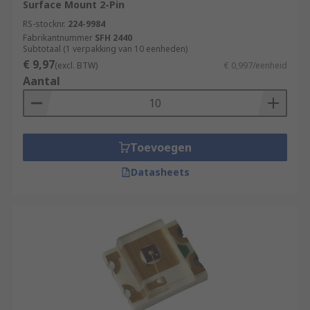
Surface Mount 2-Pin
RS-stocknr.
224-9984
Fabrikantnummer
SFH 2440
Subtotaal (1 verpakking van 10 eenheden)
€ 9,97
(excl. BTW)
€ 0,997/eenheid
Aantal
Toevoegen
Datasheets