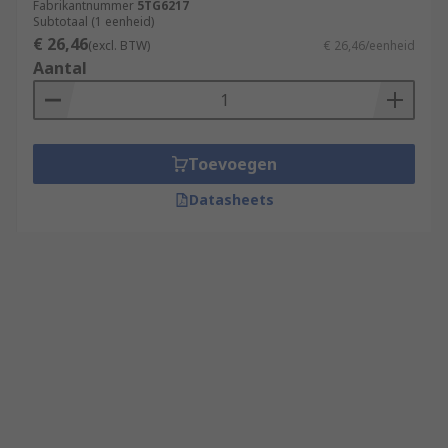
Fabrikantnummer
5TG6217
Subtotaal (1 eenheid)
€ 26,46
(excl. BTW)
€ 26,46/eenheid
Aantal
Toevoegen
Datasheets