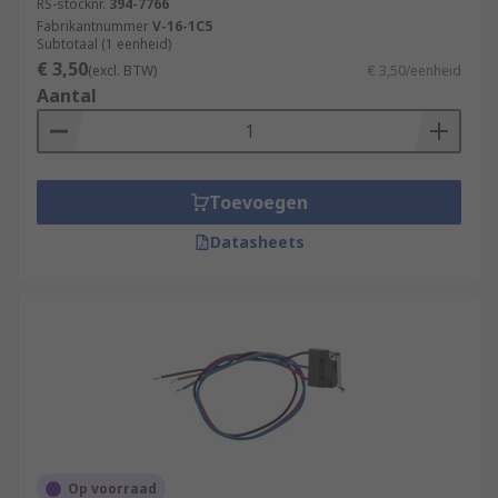
RS-stocknr.
394-7766
Fabrikantnummer
V-16-1C5
Subtotaal (1 eenheid)
€ 3,50
(excl. BTW)
€ 3,50/eenheid
Aantal
Toevoegen
Datasheets
Op voorraad