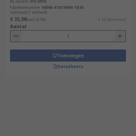
RS-stocknr.
215-5010
Fabrikantnummer
44506-4730 SM06-TB30
Subtotaal (1 eenheid)
€ 35,08
(excl. BTW)
€ 35,08/eenheid
Aantal
Toevoegen
Datasheets