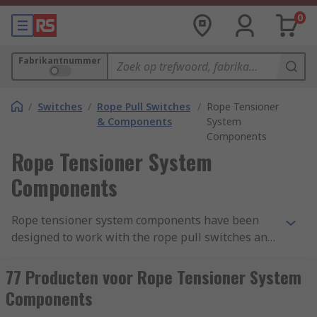
0
Fabrikantnummer
/
Switches
/
Rope Pull Switches
/
Rope Tensioner
& Components
System
Components
Rope Tensioner System
Components
Rope tensioner system components have been
designed to work with the rope pull switches and
cables and assist with the installation. The
system components can include tensioners, rope
77 Producten voor Rope Tensioner System
pulleys, eyebolts and springs.
Components