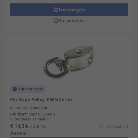
Toevoegen
Datasheets
Op voorraad
Pilz Rope Pulley, PSEN Series
RS-stocknr.
744-8730
Fabrikantnummer
570313
Subtotaal (1 eenheid)
€ 14,34
(excl. BTW)
€ 14,34/eenheid
Aantal