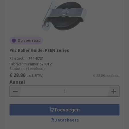
Op voorraad
Pilz Roller Guide, PSEN Series
RS-stocknr.
744-8721
Fabrikantnummer
570312
Subtotaal (1 eenheid)
€ 28,86
(excl. BTW)
€ 28,86/eenheid
Aantal
Toevoegen
Datasheets