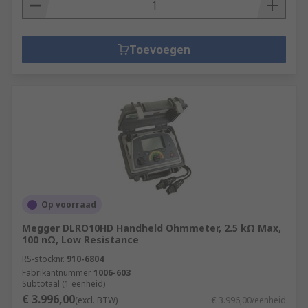
Toevoegen
Op voorraad
Megger DLRO10HD Handheld Ohmmeter, 2.5 kΩ Max,
100 nΩ, Low Resistance
RS-stocknr.
910-6804
Fabrikantnummer
1006-603
Subtotaal (1 eenheid)
€ 3.996,00
(excl. BTW)
€ 3.996,00/eenheid