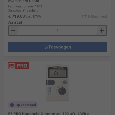
RS-stocknr.
911-9948
Fabrikantnummer
1041
Subtotaal (1 eenheid)
€ 719,00
(excl. BTW)
€ 719,00/eenheid
Aantal
Toevoegen
Op voorraad
RS PRO Handheld Ohmmeter, 100 μΩ, 4 Wire