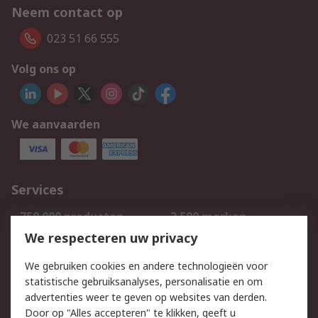
Neem contact op
023 51 66 555
Volg ons op
We aanvaarden
Services
750.000 producten
2.500 merken
Bestellen
Inkoopoplossingen
We respecteren uw privacy
Retouren
Technisch advies
We gebruiken cookies en andere technologieën voor
Track & Trace
statistische gebruiksanalyses, personalisatie en om
advertenties weer te geven op websites van derden.
Wettelijk
Door op "Alles accepteren" te klikken, geeft u