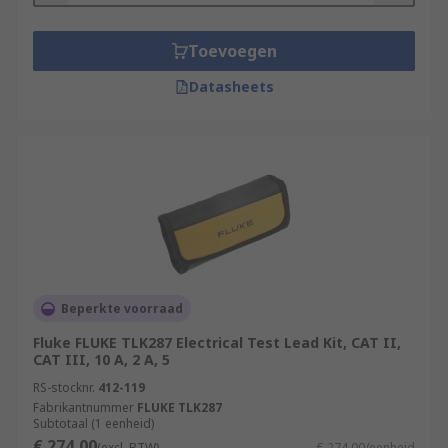
Toevoegen
Datasheets
Beperkte voorraad
Fluke FLUKE TLK287 Electrical Test Lead Kit, CAT II,
CAT III, 10 A, 2 A, 5
RS-stocknr.
412-119
Fabrikantnummer
FLUKE TLK287
Subtotaal (1 eenheid)
€ 274,00
(excl. BTW)
€ 274,00/eenheid