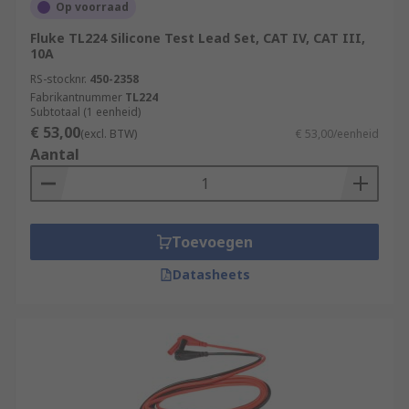
Op voorraad
Fluke TL224 Silicone Test Lead Set, CAT IV, CAT III,
10A
RS-stocknr.
450-2358
Fabrikantnummer
TL224
Subtotaal (1 eenheid)
€ 53,00
(excl. BTW)
€ 53,00/eenheid
Aantal
Toevoegen
Datasheets