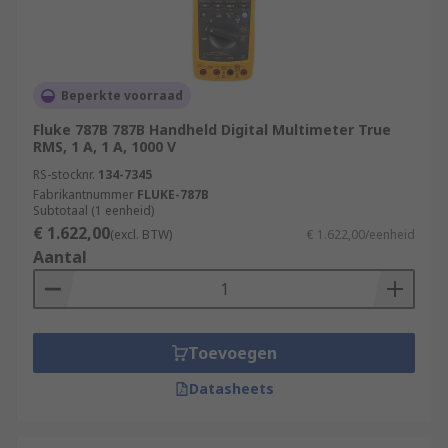
Beperkte voorraad
Fluke 787B 787B Handheld Digital Multimeter True
RMS, 1 A, 1 A, 1000 V
RS-stocknr.
134-7345
Fabrikantnummer
FLUKE-787B
Subtotaal (1 eenheid)
€ 1.622,00
(excl. BTW)
€ 1.622,00/eenheid
Aantal
Toevoegen
Datasheets