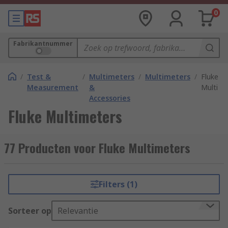
0
Fabrikantnummer
/
Test &
/
Multimeters
/
Multimeters
/
Fluke
Measurement
&
Multime
Accessories
Fluke Multimeters
77 Producten voor Fluke Multimeters
Filters (1)
Sorteer op
Relevantie