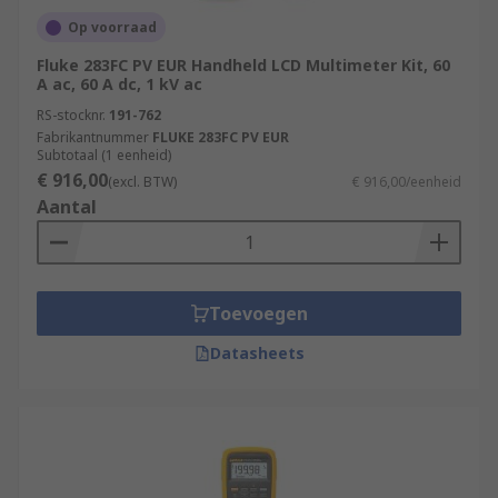
Op voorraad
Fluke 283FC PV EUR Handheld LCD Multimeter Kit, 60
A ac, 60 A dc, 1 kV ac
RS-stocknr.
191-762
Fabrikantnummer
FLUKE 283FC PV EUR
Subtotaal (1 eenheid)
€ 916,00
(excl. BTW)
€ 916,00/eenheid
Aantal
Toevoegen
Datasheets