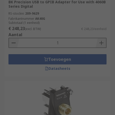
BK Precision USB to GPIB Adapter for Use with 4060B
Series Digital
RS-stocknr.
209-9629
Fabrikantnummer
AK40G
Subtotaal (1 eenheid)
€ 248,23
(excl. BTW)
€ 248,23/eenheid
Aantal
Toevoegen
Datasheets