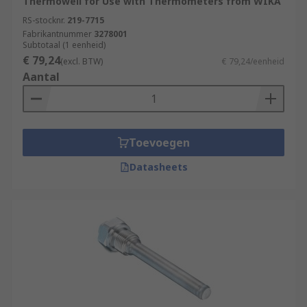
Thermowell for Use with Thermometers from WIKA
RS-stocknr.
219-7715
Fabrikantnummer
3278001
Subtotaal (1 eenheid)
€ 79,24
(excl. BTW)
€ 79,24/eenheid
Aantal
Toevoegen
Datasheets