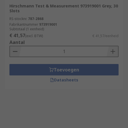
Hirschmann Test & Measurement 973919001 Grey, 30
Slots
RS-stocknr.
787-2868
Fabrikantnummer
973919001
Subtotaal (1 eenheid)
€ 41,57
(excl. BTW)
€ 41,57/eenheid
Aantal
Toevoegen
Datasheets