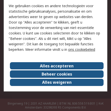
Retouren
Technisch advies
We gebruiken cookies en andere technologieën voor
Track & Trace
statistische gebruiksanalyses, personalisatie en om
advertenties weer te geven op websites van derden.
Wettelijk
Door op "Alles accepteren" te klikken, geeft u
toestemming voor de verwerking van niet-essentiële
Cookiebeleid
Email veiligheid
cookies. U kunt uw cookies selecteren door te klikken op
Privacybeleid
Websitevoorwaarden
"Beheer cookies". Als u dit niet wilt, klikt u op "Alles
weigeren". Dit kan de toegang tot bepaalde functies
Algemene
beperken. Meer informatie vindt u in
ons cookiebeleid
verkoopvoorwaarden
Over RS
Alles accepteren
RS Group
Over ons
Beheer cookies
RS wereldwijd
Werken bij RS
Alles weigeren
ESG
Bingerweg 19 | 2031 AZ HAARLEM | BTW: NL 806 558 519.B01 | KvK
Amsterdam: 33298393
RS Components B.V.