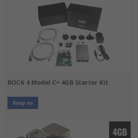
ROCK 4 Model C+ 4GB Starter Kit
Koop nu