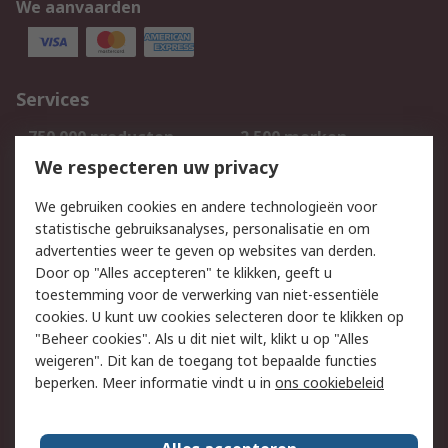
We aanvaarden
Services
750.000 producten
2.500 merken
Bestellen
Inkoopoplossingen
We respecteren uw privacy
Retouren
Technisch advies
We gebruiken cookies en andere technologieën voor
Track & Trace
statistische gebruiksanalyses, personalisatie en om
advertenties weer te geven op websites van derden.
Wettelijk
Door op "Alles accepteren" te klikken, geeft u
toestemming voor de verwerking van niet-essentiële
Cookiebeleid
Email veiligheid
cookies. U kunt uw cookies selecteren door te klikken op
Privacybeleid
Websitevoorwaarden
"Beheer cookies". Als u dit niet wilt, klikt u op "Alles
weigeren". Dit kan de toegang tot bepaalde functies
Algemene
beperken. Meer informatie vindt u in
ons cookiebeleid
verkoopvoorwaarden
Over RS