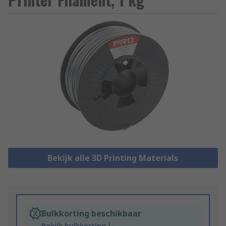
Bekijk alle 3D Printing Materials
Bulkkorting beschikbaar
Bekijk bulkkorting