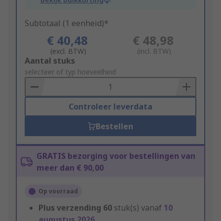
Subtotaal (1 eenheid)*
€ 40,48
€ 48,98
(excl. BTW)
(incl. BTW)
Add
Aantal stuks
to
selecteer of typ hoeveelheid
Basket
Controleer leverdata
Bestellen
GRATIS bezorging voor bestellingen van
meer dan € 90,00
Op voorraad
Plus verzending
60
stuk(s) vanaf
10
augustus 2026