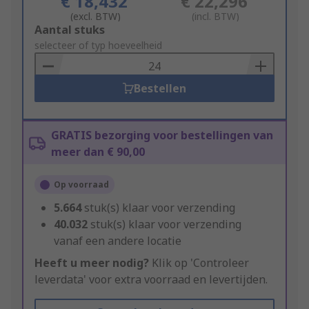
€ 18,432
€ 22,296
(excl. BTW)
(incl. BTW)
Add
Aantal stuks
to
selecteer of typ hoeveelheid
Basket
Bestellen
GRATIS bezorging voor bestellingen van
meer dan € 90,00
Op voorraad
5.664
stuk(s) klaar voor verzending
40.032
stuk(s) klaar voor verzending
vanaf een andere locatie
Heeft u meer nodig?
Klik op 'Controleer
leverdata' voor extra voorraad en levertijden.