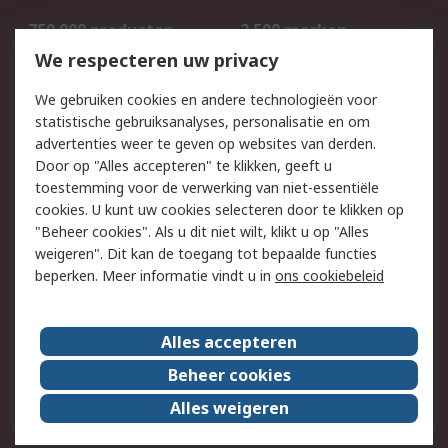
750.000 producten
2.500 merken
Bestellen
Inkoopoplossingen
We respecteren uw privacy
Retouren
Technisch advies
We gebruiken cookies en andere technologieën voor
Track & Trace
statistische gebruiksanalyses, personalisatie en om
advertenties weer te geven op websites van derden.
Wettelijk
Door op "Alles accepteren" te klikken, geeft u
toestemming voor de verwerking van niet-essentiële
Cookiebeleid
Email veiligheid
cookies. U kunt uw cookies selecteren door te klikken op
Privacybeleid
Websitevoorwaarden
"Beheer cookies". Als u dit niet wilt, klikt u op "Alles
weigeren". Dit kan de toegang tot bepaalde functies
Algemene
beperken. Meer informatie vindt u in
ons cookiebeleid
verkoopvoorwaarden
Over RS
Alles accepteren
RS Group
Over ons
Beheer cookies
RS wereldwijd
Werken bij RS
Alles weigeren
ESG