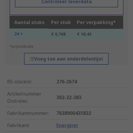
Controleer leverdata
Aantal stuks
Per stuk
Per verpakking*
24 +
€ 0,768
€ 18,43
*prijsindicatie
Voeg toe aan onderdelenlijst
RS-stocknr.
:
276-2674
Artikelnummer
302-22-383
Distrelec
:
Fabrikantnummer
:
7638900435832
Fabrikant
:
Energizer