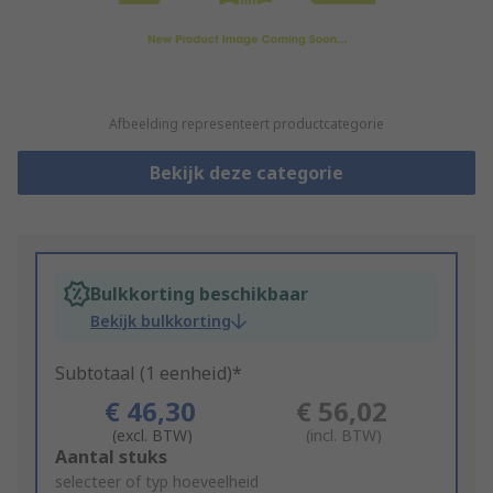
Afbeelding representeert productcategorie
Bekijk deze categorie
Bulkkorting beschikbaar
Bekijk bulkkorting
Subtotaal (1 eenheid)*
€ 46,30
€ 56,02
(excl. BTW)
(incl. BTW)
Add
Aantal stuks
to
selecteer of typ hoeveelheid