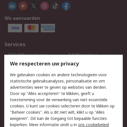
We aanvaarden
Services
750.000 producten
2.500 merken
Bestellen
Inkoopoplossingen
We respecteren uw privacy
Retouren
Technisch advies
We gebruiken cookies en andere technologieën voor
Track & Trace
statistische gebruiksanalyses, personalisatie en om
advertenties weer te geven op websites van derden.
Wettelijk
Door op "Alles accepteren" te klikken, geeft u
toestemming voor de verwerking van niet-essentiële
Cookiebeleid
Email veiligheid
cookies. U kunt uw cookies selecteren door te klikken op
Privacybeleid
Websitevoorwaarden
"Beheer cookies". Als u dit niet wilt, klikt u op "Alles
weigeren". Dit kan de toegang tot bepaalde functies
Algemene
beperken. Meer informatie vindt u in
ons cookiebeleid
verkoopvoorwaarden