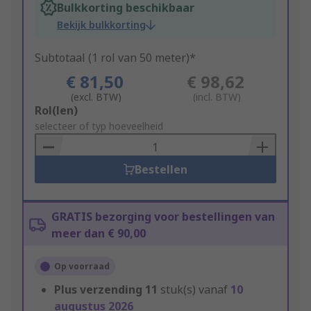
Bulkkorting beschikbaar
Bekijk bulkkorting
Subtotaal (1 rol van 50 meter)*
€ 81,50
€ 98,62
(excl. BTW)
(incl. BTW)
Add
Rol(len)
to
selecteer of typ hoeveelheid
Basket
Bestellen
GRATIS bezorging voor bestellingen van
meer dan € 90,00
Op voorraad
Plus verzending
11
stuk(s) vanaf
10
augustus 2026