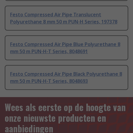
Festo Compressed Air Pipe Translucent
Polyurethane 8 mm 50 m PUN-H Series, 197378
Festo Compressed Air Pipe Blue Polyurethane 8
mm 50 m PUN-H-T Series, 8048691
Festo Compressed Air Pipe Black Polyurethane 8
mm 50 m PUN-H-T Series, 8048693
Wees als eerste op de hoogte van
onze nieuwste producten en
aanbiedingen