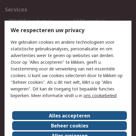
Services
750.000 producten
2.500 merken
Bestellen
Inkoopoplossingen
We respecteren uw privacy
Retouren
Technisch advies
We gebruiken cookies en andere technologieën voor
Track & Trace
statistische gebruiksanalyses, personalisatie en om
advertenties weer te geven op websites van derden.
Wettelijk
Door op "Alles accepteren" te klikken, geeft u
toestemming voor de verwerking van niet-essentiële
Cookiebeleid
Email veiligheid
cookies. U kunt uw cookies selecteren door te klikken op
Privacybeleid
Websitevoorwaarden
"Beheer cookies". Als u dit niet wilt, klikt u op "Alles
weigeren". Dit kan de toegang tot bepaalde functies
Algemene
beperken. Meer informatie vindt u in
ons cookiebeleid
verkoopvoorwaarden
Over RS
Alles accepteren
RS Group
Over ons
Beheer cookies
RS wereldwijd
Werken bij RS
Alles weigeren