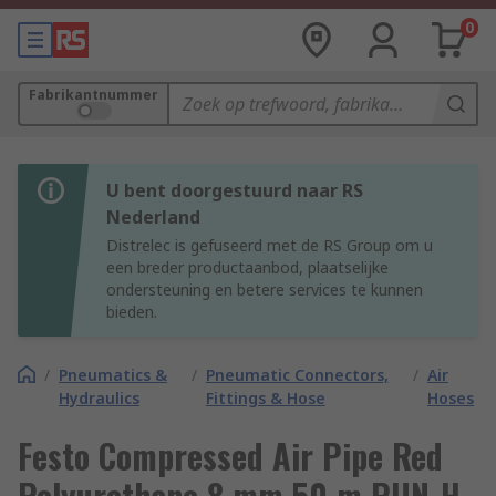
0
Fabrikantnummer
U bent doorgestuurd naar RS
Nederland
Distrelec is gefuseerd met de RS Group om u
een breder productaanbod, plaatselijke
ondersteuning en betere services te kunnen
bieden.
/
Pneumatics &
/
Pneumatic Connectors,
/
Air
Hydraulics
Fittings & Hose
Hoses
Festo Compressed Air Pipe Red
Polyurethane 8 mm 50 m PUN-H-