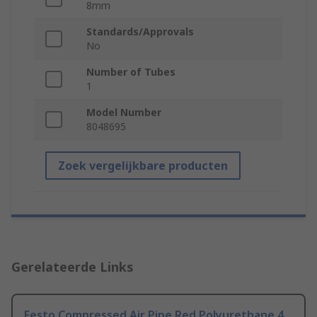
8mm
Standards/Approvals
No
Number of Tubes
1
Model Number
8048695
Zoek vergelijkbare producten
Gerelateerde Links
Festo Compressed Air Pipe Red Polyurethane 4