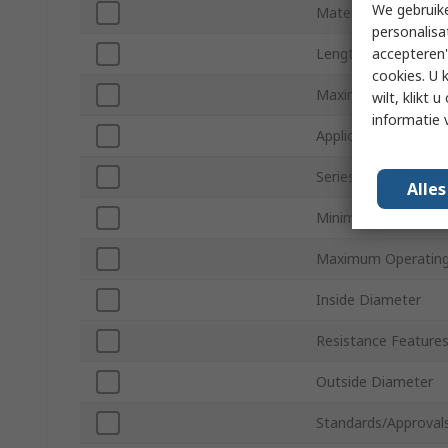
We gebruike
Material
personalisa
accepteren"
Length
cookies. U 
Maximum Operating
wilt, klikt
informatie 
Application
Series
Alle
Minimum Operating
Maximum Operating
Inside Diameter
Resistance Feature
Outside Diameter
Standards/Approval