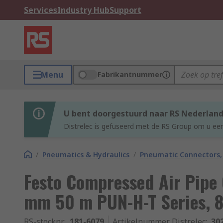
Services
Industry Hub
Support
Menu
Fabrikantnummer
U bent doorgestuurd naar RS Nederlan
Distrelec is gefuseerd met de RS Group om u een
/
Pneumatics & Hydraulics
/
Pneumatic Connectors, 
Festo Compressed Air Pipe
mm 50 m PUN-H-T Series, 
RS-stocknr.
:
181-6079
Artikelnummer Distrelec
:
30