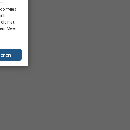
es,
op "Alles
iële
dit niet
ken. Meer
geren