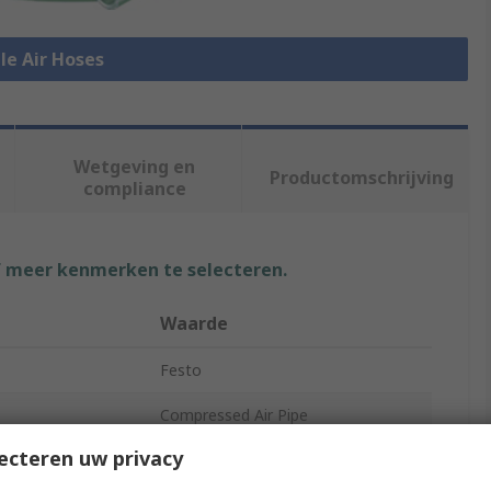
lle Air Hoses
Wetgeving en
Productomschrijving
compliance
f meer kenmerken te selecteren.
Waarde
Festo
Compressed Air Pipe
ecteren uw privacy
Green