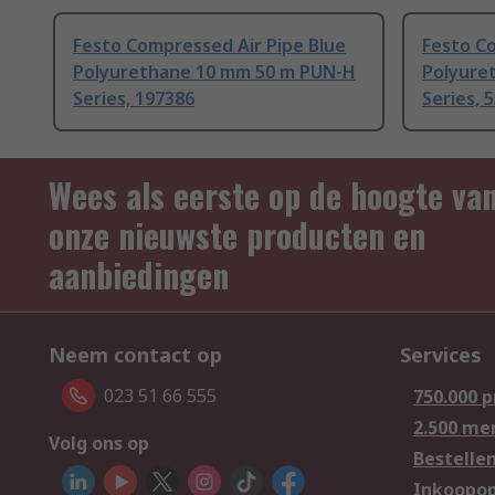
Festo Compressed Air Pipe Blue
Festo Co
Polyurethane 10 mm 50 m PUN-H
Polyure
Series, 197386
Series, 
Wees als eerste op de hoogte va
onze nieuwste producten en
aanbiedingen
Neem contact op
Services
023 51 66 555
750.000 
2.500 me
Volg ons op
Bestelle
Inkoopop