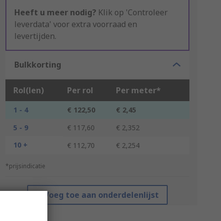
Heeft u meer nodig?
Klik op 'Controleer
leverdata' voor extra voorraad en
levertijden.
Bulkkorting
Rol(len)
Per rol
Per meter*
1 - 4
€ 122,50
€ 2,45
5 - 9
€ 117,60
€ 2,352
10 +
€ 112,70
€ 2,254
*prijsindicatie
Voeg toe aan onderdelenlijst