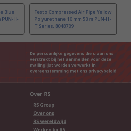
e Blue
Festo Compressed Air Pipe Yellow
m PUN-H-
Polyurethane 10 mm 50 m PUN-H-
T Series, 8048709
De persoonlijke gegevens die u aan ons
verstrekt bij het aanmelden voor deze
mailinglijst worden verwerkt in
overeenstemming met ons
privacybeleid
.
Over RS
RS Group
Over ons
RS wereldwijd
Werken bij RS