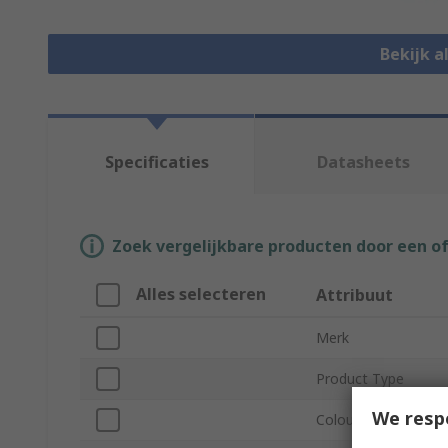
Bekijk a
Specificaties
Datasheets
Zoek vergelijkbare producten door een o
Alles selecteren
Attribuut
Merk
Product Type
We resp
Colour