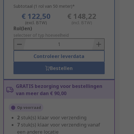
Subtotaal (1 rol van 50 meter)*
€ 122,50
€ 148,22
(excl. BTW)
(incl. BTW)
Add
Rol(len)
to
selecteer of typ hoeveelheid
Basket
Controleer leverdata
Bestellen
GRATIS bezorging voor bestellingen
van meer dan € 90,00
Op voorraad
2
stuk(s) klaar voor verzending
7
stuk(s) klaar voor verzending vanaf
een andere locatie