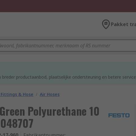
Pakket tr
d
 breder productaanbod, plaatselijke ondersteuning en betere service
Fittings & Hose
/
Air Hoses
 Green Polyurethane 10
8048707
2-17-960
Fabrikantnummer
: