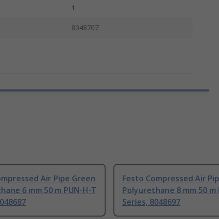
1
8048707
ompressed Air Pipe Green
Festo Compressed Air Pi
thane 6 mm 50 m PUN-H-T
Polyurethane 8 mm 50 m
8048687
Series, 8048697