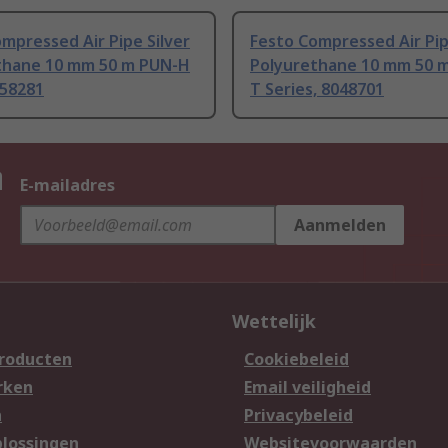
mpressed Air Pipe Silver
Festo Compressed Air Pip
thane 10 mm 50 m PUN-H
Polyurethane 10 mm 50 
558281
T Series, 8048701
n
E-mailadres
Aanmelden
Wettelijk
producten
Cookiebeleid
rken
Email veiligheid
n
Privacybeleid
lossingen
Websitevoorwaarden