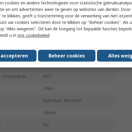
n cookies en andere technologieën voor statistische gebruiksanalys
Polyurethane
tie en om advertenties weer te geven op websites van derden. Door 
 te klikken, geeft u toestemming voor de verwerking van niet-essent
50m
kunt uw cookies selecteren door te klikken op "Beheer cookies". Als u 
 Pressure
10 bar
 u op "Alles weigeren". Dit kan de toegang tot bepaalde functies beper
vindt u in
ons cookiebeleid
Food and Industrial Applications
PUN-H-T
s accepteren
Beheer cookies
Alles wei
 Temperature
-35°C
 Temperature
60°C
7mm
s
Hydrolysis Resistant
10mm
s
No