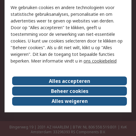
Retouren
Technisch advies
We gebruiken cookies en andere technologieën voor
Track & Trace
statistische gebruiksanalyses, personalisatie en om
advertenties weer te geven op websites van derden.
Wettelijk
Door op "Alles accepteren" te klikken, geeft u
toestemming voor de verwerking van niet-essentiële
Cookiebeleid
Email veiligheid
cookies. U kunt uw cookies selecteren door te klikken op
Privacybeleid
Websitevoorwaarden
"Beheer cookies". Als u dit niet wilt, klikt u op "Alles
weigeren". Dit kan de toegang tot bepaalde functies
Algemene
beperken. Meer informatie vindt u in
ons cookiebeleid
verkoopvoorwaarden
Over RS
Alles accepteren
RS Group
Over ons
Beheer cookies
RS wereldwijd
Werken bij RS
Alles weigeren
ESG
Bingerweg 19 | 2031 AZ HAARLEM | BTW: NL 806 558 519.B01 | KvK
Amsterdam: 33298393
RS Components B.V.