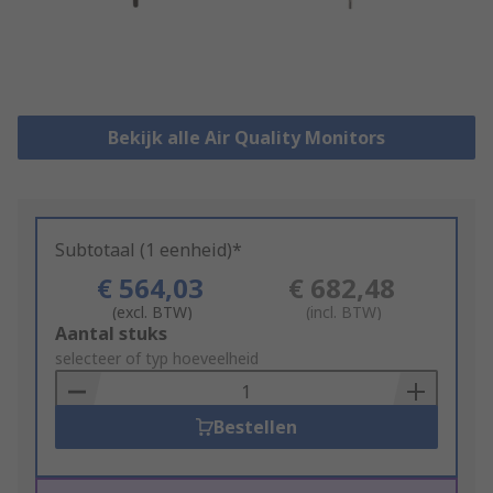
Bekijk alle Air Quality Monitors
Subtotaal (1 eenheid)*
€ 564,03
€ 682,48
(excl. BTW)
(incl. BTW)
Add
Aantal stuks
to
selecteer of typ hoeveelheid
Basket
Bestellen