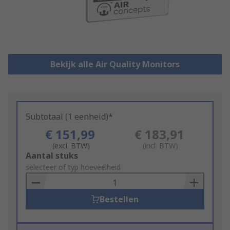
Bekijk alle Air Quality Monitors
Subtotaal (1 eenheid)*
€ 151,99
€ 183,91
(excl. BTW)
(incl. BTW)
Add
Aantal stuks
to
selecteer of typ hoeveelheid
Basket
Bestellen