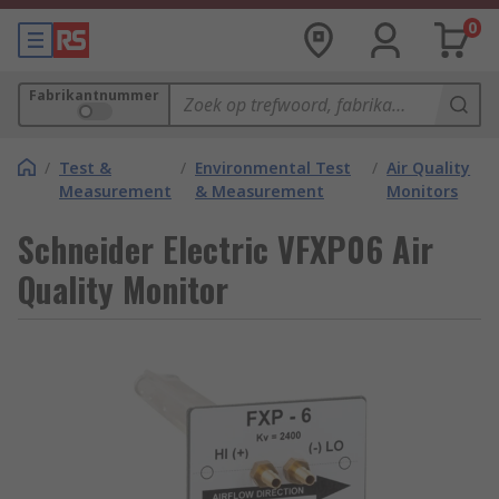
0
Fabrikantnummer
/
Test &
/
Environmental Test
/
Air Quality
Measurement
& Measurement
Monitors
Schneider Electric VFXP06 Air
Quality Monitor