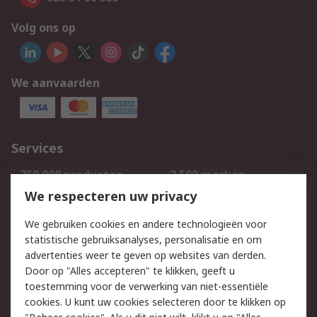
Volg ons op
We aanvaarden
Services
750.000 producten
2.500 merken
Bestellen
Inkoopoplossingen
We respecteren uw privacy
Retouren
Technisch advies
We gebruiken cookies en andere technologieën voor
Track & Trace
statistische gebruiksanalyses, personalisatie en om
advertenties weer te geven op websites van derden.
Wettelijk
Door op "Alles accepteren" te klikken, geeft u
toestemming voor de verwerking van niet-essentiële
Cookiebeleid
Email veiligheid
cookies. U kunt uw cookies selecteren door te klikken op
Privacybeleid
Websitevoorwaarden