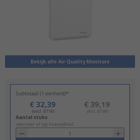
Bekijk alle Air Quality Monitors
Subtotaal (1 eenheid)*
€ 32,39
€ 39,19
(excl. BTW)
(incl. BTW)
Add
Aantal stuks
to
selecteer of typ hoeveelheid
Basket