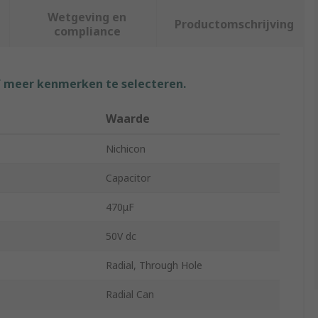
Wetgeving en
Productomschrijving
compliance
f meer kenmerken te selecteren.
Waarde
Nichicon
Capacitor
470μF
50V dc
Radial, Through Hole
Radial Can