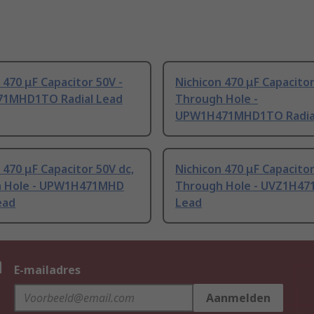
 470 μF Capacitor 50V -
Nichicon 470 μF Capacitor
1MHD1TO Radial Lead
Through Hole -
UPW1H471MHD1TO Radia
 470 μF Capacitor 50V dc,
Nichicon 470 μF Capacitor
 Hole - UPW1H471MHD
Through Hole - UVZ1H4
ead
Lead
n
E-mailadres
Aanmelden