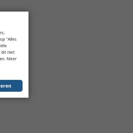
es,
op "Alles
iële
dit niet
ken. Meer
geren