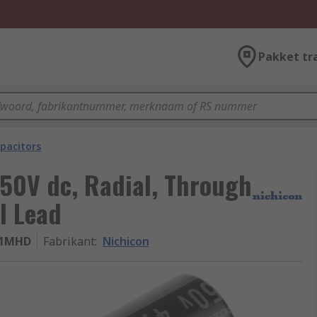
Pakket tr
pacitors
 50V dc, Radial, Through
l Lead
71MHD
Fabrikant
:
Nichicon