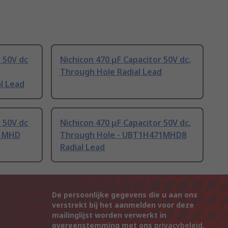
 50V dc
Nichicon 470 μF Capacitor 50V dc,
Through Hole Radial Lead
l Lead
 50V dc
Nichicon 470 μF Capacitor 50V dc,
71MHD
Through Hole - UBT1H471MHD8
Radial Lead
De persoonlijke gegevens die u aan ons
verstrekt bij het aanmelden voor deze
mailinglijst worden verwerkt in
overeenstemming met ons
privacybeleid
.