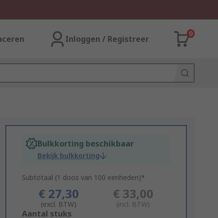
0
aceren
Inloggen / Registreer
Bulkkorting beschikbaar
Bekijk bulkkorting
Subtotaal (1 doos van 100 eenheden)*
€ 27,30
€ 33,00
(excl. BTW)
(incl. BTW)
Add
Aantal stuks