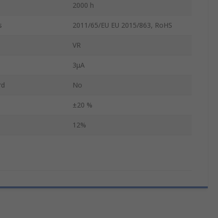
2000 h
s
2011/65/EU EU 2015/863, RoHS
VR
3μA
rd
No
±20 %
12%