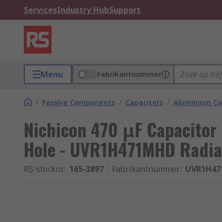
Services
Industry Hub
Support
Menu
Fabrikantnummer
/
Passive Components
/
Capacitors
/
Aluminium Ca
Nichicon 470 μF Capacitor
Hole - UVR1H471MHD Radia
RS-stocknr.
:
165-3897
Fabrikantnummer
:
UVR1H4