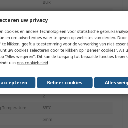
Bulk
Polar
ecteren uw privacy
20mm
n cookies en andere technologieën voor statistische gebruiksanalys
20mm
tie en om advertenties weer te geven op websites van derden. Door 
 te klikken, geeft u toestemming voor de verwerking van niet-essent
 Temperature
-40°C
kunt uw cookies selecteren door te klikken op "Beheer cookies". Als u 
 u op "Alles weigeren". Dit kan de toegang tot bepaalde functies beper
12.5mm
vindt u in
ons cookiebeleid
Radial Lead
s accepteren
Beheer cookies
Alles wei
rrent
760mA
2
 Temperature
85°C
5mm