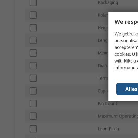
Packaging
Polarity
We resp
Height
We gebruike
Length
personalisa
accepteren"
Minimum Operating
cookies. U 
wilt, klikt
Diameter
informatie 
Termination Type
Alle
Capacitor Ripple Cu
Pin Count
Maximum Operating
Lead Pitch