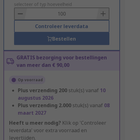
to
selecteer of typ hoeveelheid
Basket
Controleer leverdata
Bestellen
GRATIS bezorging voor bestellingen
van meer dan € 90,00
Op voorraad
Plus verzending
200
stuk(s) vanaf
10
augustus 2026
Plus verzending
2.000
stuk(s) vanaf
08
maart 2027
Heeft u meer nodig?
Klik op 'Controleer
leverdata' voor extra voorraad en
levertijden.