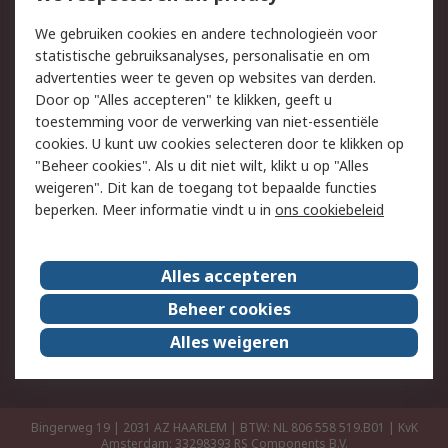
Retouren
Technisch advies
We gebruiken cookies en andere technologieën voor
Track & Trace
statistische gebruiksanalyses, personalisatie en om
advertenties weer te geven op websites van derden.
Wettelijk
Door op "Alles accepteren" te klikken, geeft u
toestemming voor de verwerking van niet-essentiële
Cookiebeleid
Email veiligheid
cookies. U kunt uw cookies selecteren door te klikken op
Privacybeleid
Websitevoorwaarden
"Beheer cookies". Als u dit niet wilt, klikt u op "Alles
weigeren". Dit kan de toegang tot bepaalde functies
Algemene
beperken. Meer informatie vindt u in
ons cookiebeleid
verkoopvoorwaarden
Over RS
Alles accepteren
RS Group
Over ons
Beheer cookies
RS wereldwijd
Werken bij RS
Alles weigeren
ESG
Bingerweg 19 | 2031 AZ HAARLEM | BTW: NL 806 558 519.B01 | KvK
Amsterdam: 33298393
RS Components B.V.