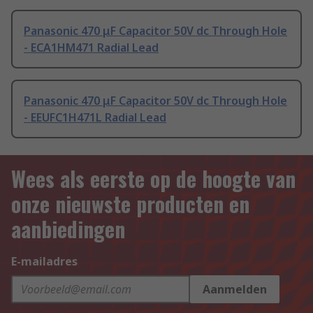
Panasonic 470 μF Capacitor 50V dc Through Hole
- ECA1HM471 Radial Lead
Panasonic 470 μF Capacitor 50V dc Through Hole
- EEUFC1H471L Radial Lead
Wees als eerste op de hoogte van
onze nieuwste producten en
aanbiedingen
E-mailadres
Aanmelden