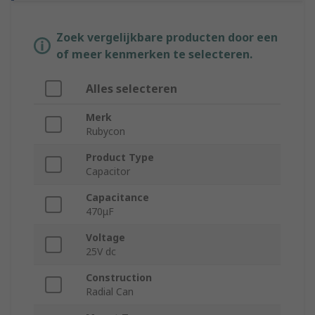
Zoek vergelijkbare producten door een
of meer kenmerken te selecteren.
Alles selecteren
Merk
Rubycon
Product Type
Capacitor
Capacitance
470μF
Voltage
25V dc
Construction
Radial Can