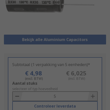
Bekijk alle Aluminium Capacitors
Subtotaal (1 verpakking van 5 eenheden)*
€ 4,98
€ 6,025
(excl. BTW)
(incl. BTW)
Add
Aantal stuks
to
selecteer of typ hoeveelheid
Basket
Controleer leverdata