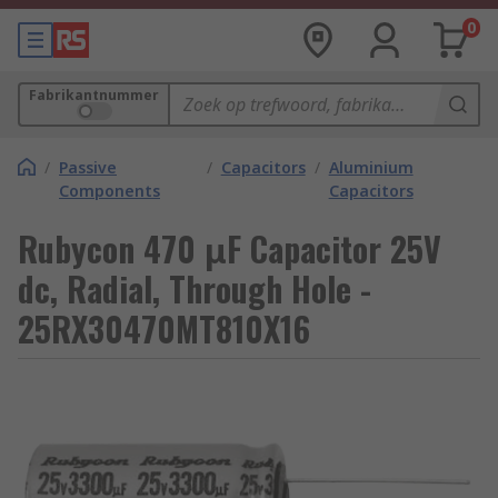
0
Fabrikantnummer
/
Passive
/
Capacitors
/
Aluminium
Components
Capacitors
Rubycon 470 μF Capacitor 25V
dc, Radial, Through Hole -
25RX30470MT810X16