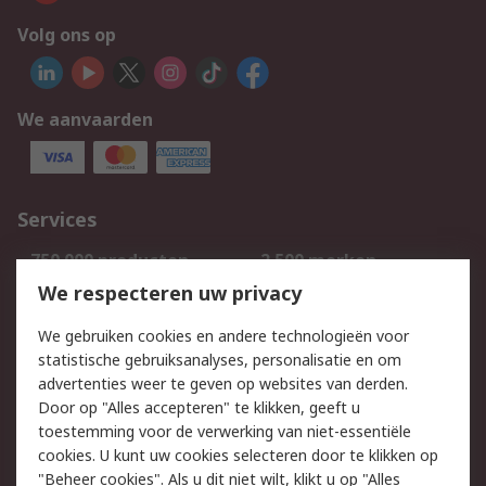
Volg ons op
We aanvaarden
Services
750.000 producten
2.500 merken
Bestellen
Inkoopoplossingen
We respecteren uw privacy
Retouren
Technisch advies
We gebruiken cookies en andere technologieën voor
Track & Trace
statistische gebruiksanalyses, personalisatie en om
advertenties weer te geven op websites van derden.
Wettelijk
Door op "Alles accepteren" te klikken, geeft u
toestemming voor de verwerking van niet-essentiële
Cookiebeleid
Email veiligheid
cookies. U kunt uw cookies selecteren door te klikken op
Privacybeleid
Websitevoorwaarden
"Beheer cookies". Als u dit niet wilt, klikt u op "Alles