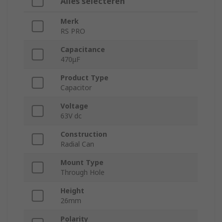
Alles selecteren
Merk
RS PRO
Capacitance
470μF
Product Type
Capacitor
Voltage
63V dc
Construction
Radial Can
Mount Type
Through Hole
Height
26mm
Polarity