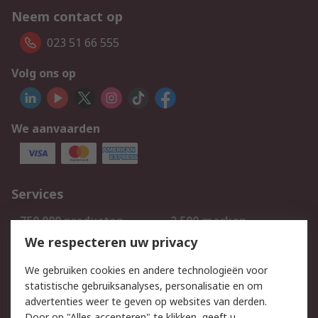
Neem contact op
023 51 66 555
Volg ons op
We aanvaarden
Services
750.000 producten
2.500 merken
Bestellen
Inkoopoplossingen
We respecteren uw privacy
Retouren
Technisch advies
We gebruiken cookies en andere technologieën voor
Track & Trace
statistische gebruiksanalyses, personalisatie en om
advertenties weer te geven op websites van derden.
Wettelijk
Door op "Alles accepteren" te klikken, geeft u