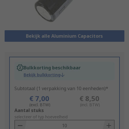
Bekijk alle Aluminium Capacitors
Bulkkorting beschikbaar
Bekijk bulkkorting
Subtotaal (1 verpakking van 10 eenheden)*
€ 7,00
€ 8,50
(excl. BTW)
(incl. BTW)
Add
Aantal stuks
to
selecteer of typ hoeveelheid
Basket