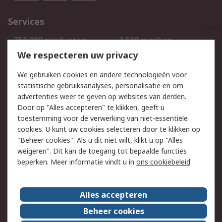
Services
750.000 producten
2.500 merken
Bestellen
Inkoopoplossingen
We respecteren uw privacy
Retouren
Technisch advies
We gebruiken cookies en andere technologieën voor
Track & Trace
statistische gebruiksanalyses, personalisatie en om
advertenties weer te geven op websites van derden.
Wettelijk
Door op "Alles accepteren" te klikken, geeft u
toestemming voor de verwerking van niet-essentiële
Cookiebeleid
Email veiligheid
cookies. U kunt uw cookies selecteren door te klikken op
Privacybeleid
Websitevoorwaarden
"Beheer cookies". Als u dit niet wilt, klikt u op "Alles
weigeren". Dit kan de toegang tot bepaalde functies
Algemene
beperken. Meer informatie vindt u in
ons cookiebeleid
verkoopvoorwaarden
Over RS
Alles accepteren
RS Group
Over ons
Beheer cookies