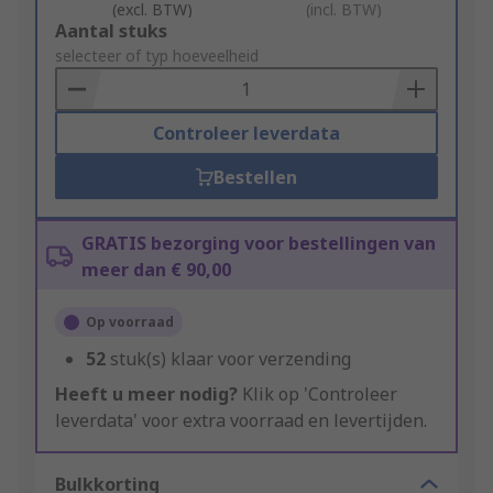
(excl. BTW)
(incl. BTW)
Add
Aantal stuks
to
selecteer of typ hoeveelheid
Basket
Controleer leverdata
Bestellen
GRATIS bezorging voor bestellingen van
meer dan € 90,00
Op voorraad
52
stuk(s) klaar voor verzending
Heeft u meer nodig?
Klik op 'Controleer
leverdata' voor extra voorraad en levertijden.
Bulkkorting