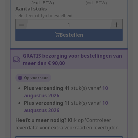
(excl. BTW)
(incl. BTW)
Add
Aantal stuks
to
selecteer of typ hoeveelheid
Basket
Bestellen
GRATIS bezorging voor bestellingen van
meer dan € 90,00
Op voorraad
Plus verzending
41
stuk(s) vanaf
10
augustus 2026
Plus verzending
11
stuk(s) vanaf
10
augustus 2026
Heeft u meer nodig?
Klik op 'Controleer
leverdata' voor extra voorraad en levertijden.