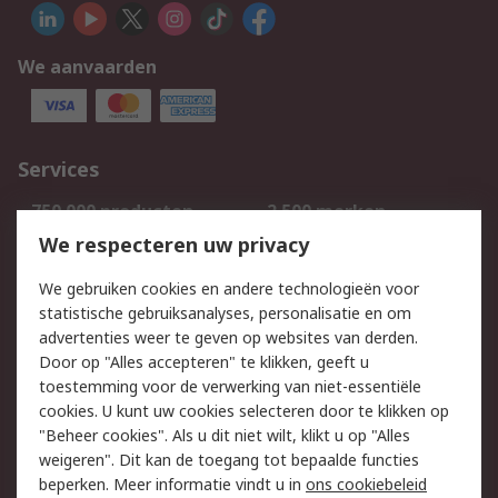
We aanvaarden
Services
750.000 producten
2.500 merken
Bestellen
Inkoopoplossingen
We respecteren uw privacy
Retouren
Technisch advies
We gebruiken cookies en andere technologieën voor
Track & Trace
statistische gebruiksanalyses, personalisatie en om
advertenties weer te geven op websites van derden.
Wettelijk
Door op "Alles accepteren" te klikken, geeft u
toestemming voor de verwerking van niet-essentiële
Cookiebeleid
Email veiligheid
cookies. U kunt uw cookies selecteren door te klikken op
Privacybeleid
Websitevoorwaarden
"Beheer cookies". Als u dit niet wilt, klikt u op "Alles
weigeren". Dit kan de toegang tot bepaalde functies
Algemene
beperken. Meer informatie vindt u in
ons cookiebeleid
verkoopvoorwaarden