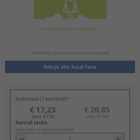
Afbeelding representeert productcategorie
Bekijk alle Axial Fans
Subtotaal (1 eenheid)*
€ 17,23
€ 20,85
(excl. BTW)
(incl. BTW)
Add
Aantal stuks
to
selecteer of typ hoeveelheid
Basket