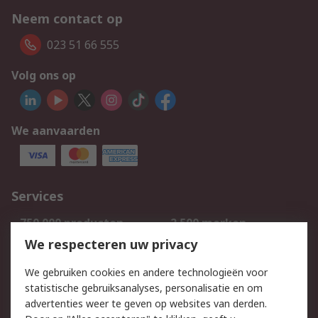
Neem contact op
023 51 66 555
Volg ons op
We aanvaarden
Services
750.000 producten
2.500 merken
Bestellen
Inkoopoplossingen
We respecteren uw privacy
Retouren
Technisch advies
We gebruiken cookies en andere technologieën voor
Track & Trace
statistische gebruiksanalyses, personalisatie en om
advertenties weer te geven op websites van derden.