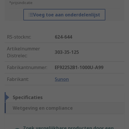
*prijsindicatie
Voeg toe aan onderdelenlijst
RS-stocknr.
:
624-644
Artikelnummer
303-35-125
Distrelec
:
Fabrikantnummer
:
EF92252B1-1000U-A99
Fabrikant
:
Sunon
Specificaties
Wetgeving en compliance
Zoek vergelijkbare producten door een