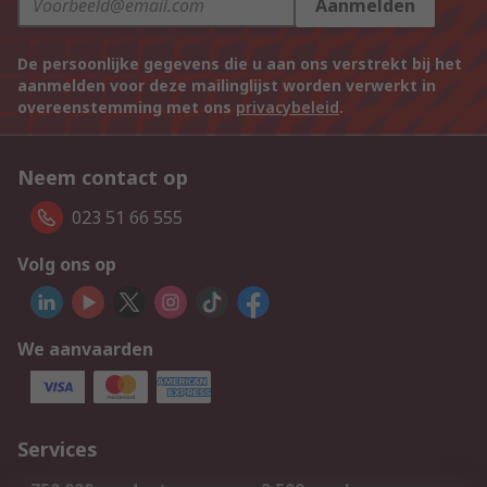
Aanmelden
De persoonlijke gegevens die u aan ons verstrekt bij het
aanmelden voor deze mailinglijst worden verwerkt in
overeenstemming met ons
privacybeleid
.
Neem contact op
023 51 66 555
Volg ons op
We aanvaarden
Services