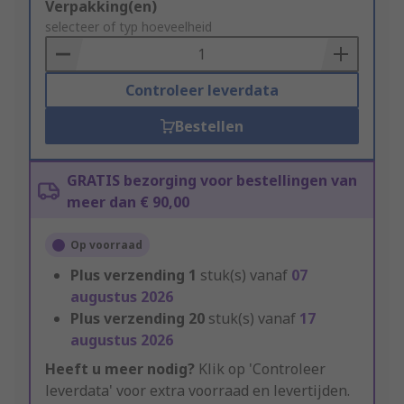
Add
Verpakking(en)
to
selecteer of typ hoeveelheid
Basket
Controleer leverdata
Bestellen
GRATIS bezorging voor bestellingen van
meer dan € 90,00
Op voorraad
Plus verzending
1
stuk(s) vanaf
07
augustus 2026
Plus verzending
20
stuk(s) vanaf
17
augustus 2026
Heeft u meer nodig?
Klik op 'Controleer
leverdata' voor extra voorraad en levertijden.