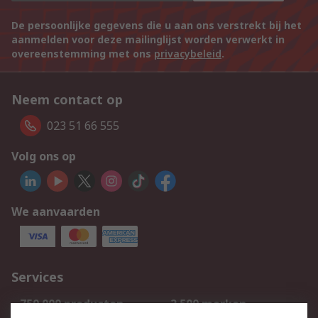
De persoonlijke gegevens die u aan ons verstrekt bij het
aanmelden voor deze mailinglijst worden verwerkt in
overeenstemming met ons
privacybeleid
.
Neem contact op
023 51 66 555
Volg ons op
We aanvaarden
Services
750.000 producten
2.500 merken