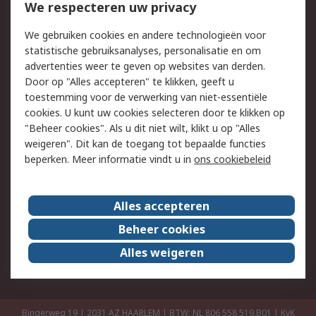
Bestellen
Inkoopoplossingen
We respecteren uw privacy
Retouren
Technisch advies
We gebruiken cookies en andere technologieën voor
Track & Trace
statistische gebruiksanalyses, personalisatie en om
advertenties weer te geven op websites van derden.
Wettelijk
Door op "Alles accepteren" te klikken, geeft u
toestemming voor de verwerking van niet-essentiële
Cookiebeleid
Email veiligheid
cookies. U kunt uw cookies selecteren door te klikken op
Privacybeleid
Websitevoorwaarden
"Beheer cookies". Als u dit niet wilt, klikt u op "Alles
weigeren". Dit kan de toegang tot bepaalde functies
Algemene
beperken. Meer informatie vindt u in
ons cookiebeleid
verkoopvoorwaarden
Over RS
Alles accepteren
RS Group
Over ons
Beheer cookies
RS wereldwijd
Werken bij RS
Alles weigeren
ESG
Bingerweg 19 | 2031 AZ HAARLEM | BTW: NL 806 558 519.B01 | KvK