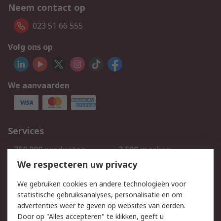
Neem contact op
023 51 66 555
Volg ons op
We aanvaarden
Services
750.000 producten
2.500 merken
Bestellen
Inkoopoplossingen
We respecteren uw privacy
Retouren
Technisch advies
We gebruiken cookies en andere technologieën voor
Track & Trace
statistische gebruiksanalyses, personalisatie en om
advertenties weer te geven op websites van derden.
Wettelijk
Door op "Alles accepteren" te klikken, geeft u