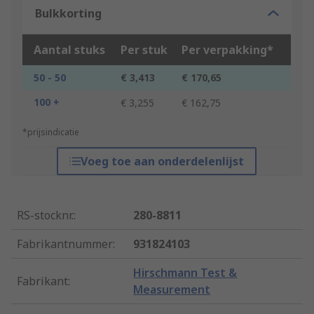
Bulkkorting
Aantal stuks
Per stuk
Per verpakking*
50 - 50
€ 3,413
€ 170,65
100 +
€ 3,255
€ 162,75
*prijsindicatie
Voeg toe aan onderdelenlijst
RS-stocknr.
:
280-8811
Fabrikantnummer
:
931824103
Hirschmann Test &
Fabrikant
:
Measurement