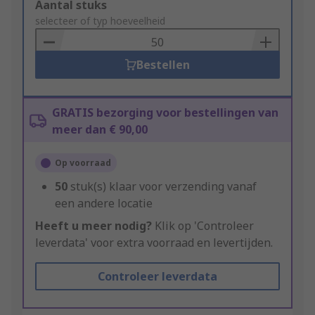
Add
Aantal stuks
to
selecteer of typ hoeveelheid
Basket
Bestellen
GRATIS bezorging voor bestellingen van
meer dan € 90,00
Op voorraad
50
stuk(s) klaar voor verzending vanaf
een andere locatie
Heeft u meer nodig?
Klik op 'Controleer
leverdata' voor extra voorraad en levertijden.
Controleer leverdata