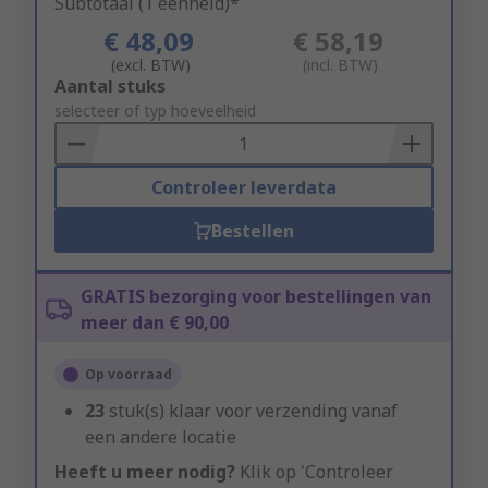
Subtotaal (1 eenheid)*
€ 48,09
€ 58,19
(excl. BTW)
(incl. BTW)
Add
Aantal stuks
to
selecteer of typ hoeveelheid
Basket
Controleer leverdata
Bestellen
GRATIS bezorging voor bestellingen van
meer dan € 90,00
Op voorraad
23
stuk(s) klaar voor verzending vanaf
een andere locatie
Heeft u meer nodig?
Klik op 'Controleer