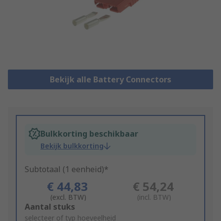
Bekijk alle Battery Connectors
Bulkkorting beschikbaar
Bekijk bulkkorting
Subtotaal (1 eenheid)*
€ 44,83
€ 54,24
(excl. BTW)
(incl. BTW)
Add
Aantal stuks
to
selecteer of typ hoeveelheid