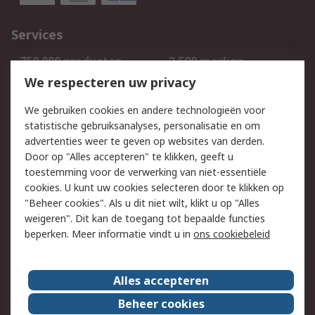
Services
750.000 producten
2.500 merken
Bestellen
Inkoopoplossingen
We respecteren uw privacy
Retouren
Technisch advies
We gebruiken cookies en andere technologieën voor
Track & Trace
statistische gebruiksanalyses, personalisatie en om
advertenties weer te geven op websites van derden.
Wettelijk
Door op "Alles accepteren" te klikken, geeft u
toestemming voor de verwerking van niet-essentiële
Cookiebeleid
Email veiligheid
cookies. U kunt uw cookies selecteren door te klikken op
Privacybeleid
Websitevoorwaarden
"Beheer cookies". Als u dit niet wilt, klikt u op "Alles
weigeren". Dit kan de toegang tot bepaalde functies
Algemene
beperken. Meer informatie vindt u in
ons cookiebeleid
verkoopvoorwaarden
Over RS
Alles accepteren
RS Group
Over ons
Beheer cookies