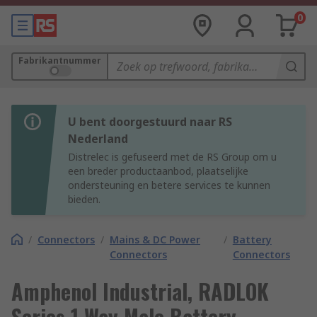
0
Fabrikantnummer
U bent doorgestuurd naar RS
Nederland
Distrelec is gefuseerd met de RS Group om u
een breder productaanbod, plaatselijke
ondersteuning en betere services te kunnen
bieden.
/
Connectors
/
Mains & DC Power
/
Battery
Connectors
Connectors
Amphenol Industrial, RADLOK
Series 1 Way Male Battery