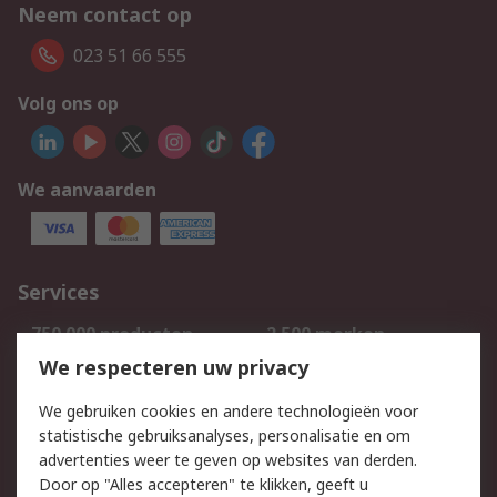
Neem contact op
023 51 66 555
Volg ons op
We aanvaarden
Services
750.000 producten
2.500 merken
Bestellen
Inkoopoplossingen
We respecteren uw privacy
Retouren
Technisch advies
We gebruiken cookies en andere technologieën voor
Track & Trace
statistische gebruiksanalyses, personalisatie en om
advertenties weer te geven op websites van derden.
Wettelijk
Door op "Alles accepteren" te klikken, geeft u