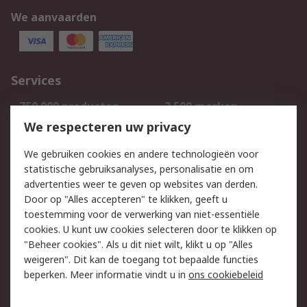
We aanvaarden
Services
750.000 producten
2.500 merken
Bestellen
Inkoopoplossingen
We respecteren uw privacy
Retouren
Technisch advies
We gebruiken cookies en andere technologieën voor
Track & Trace
statistische gebruiksanalyses, personalisatie en om
advertenties weer te geven op websites van derden.
Wettelijk
Door op "Alles accepteren" te klikken, geeft u
toestemming voor de verwerking van niet-essentiële
Cookiebeleid
Email veiligheid
cookies. U kunt uw cookies selecteren door te klikken op
Privacybeleid
Websitevoorwaarden
"Beheer cookies". Als u dit niet wilt, klikt u op "Alles
weigeren". Dit kan de toegang tot bepaalde functies
Algemene
beperken. Meer informatie vindt u in
ons cookiebeleid
verkoopvoorwaarden