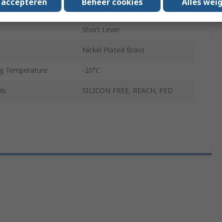
s accepteren
Beheer cookies
Alles wei
ng Temperature
80°C
Short Lever
Nickel Plated Brass
g Temperature
-20°C
ls
SILICON FREE, REACH, PED