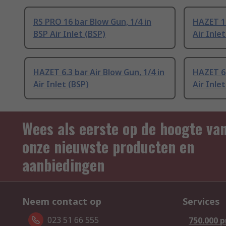
RS PRO 16 bar Blow Gun, 1/4 in
HAZET 16
BSP Air Inlet (BSP)
Air Inlet
HAZET 6.3 bar Air Blow Gun, 1/4 in
HAZET 6 
Air Inlet (BSP)
Air Inlet
Wees als eerste op de hoogte va
onze nieuwste producten en
aanbiedingen
Neem contact op
Services
023 51 66 555
750.000 