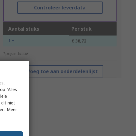
Controleer leverdata
Aantal stuks
Per stuk
1 +
€ 38,72
*prijsindicatie
Voeg toe aan onderdelenlijst
es,
op "Alles
iële
dit niet
ken. Meer