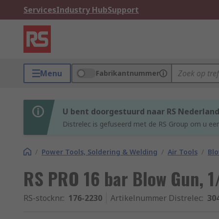
Services
Industry Hub
Support
Menu
Fabrikantnummer
U bent doorgestuurd naar RS Nederlan
Distrelec is gefuseerd met de RS Group om u een
/
Power Tools, Soldering & Welding
/
Air Tools
/
Bl
RS PRO 16 bar Blow Gun, 1/
RS-stocknr.
:
176-2230
Artikelnummer Distrelec
:
30