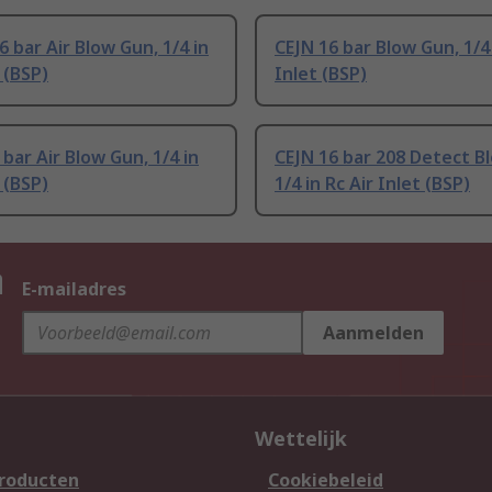
 bar Air Blow Gun, 1/4 in
CEJN 16 bar Blow Gun, 1/4 
 (BSP)
Inlet (BSP)
bar Air Blow Gun, 1/4 in
CEJN 16 bar 208 Detect B
 (BSP)
1/4 in Rc Air Inlet (BSP)
n
E-mailadres
Aanmelden
Wettelijk
producten
Cookiebeleid