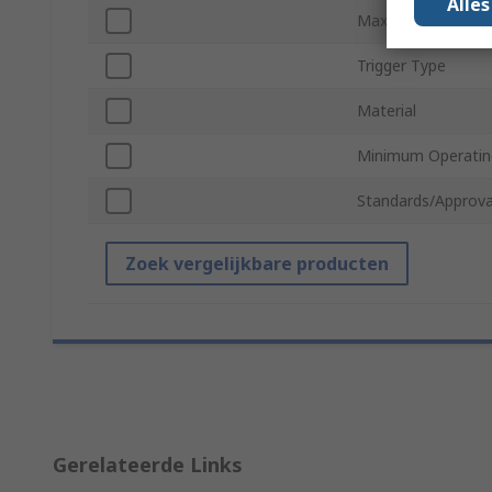
Alle
Maximum Operati
Trigger Type
Material
Minimum Operatin
Standards/Approva
Zoek vergelijkbare producten
Gerelateerde Links