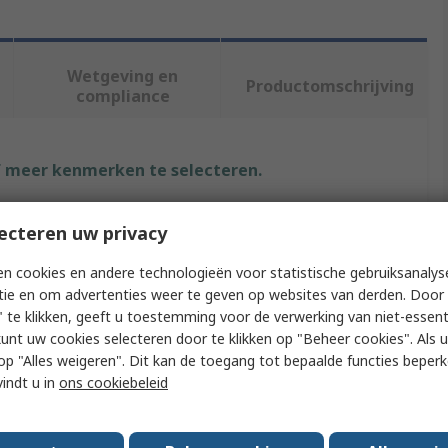
Wetgeving en
Productomschrijving
compliance
f meer kenmerken te selecteren.
Waarde
ecteren uw privacy
RS PRO
n cookies en andere technologieën voor statistische gebruiksanalys
tie en om advertenties weer te geven op websites van derden. Door 
Blow Gun
 te klikken, geeft u toestemming voor de verwerking van niet-essent
kunt uw cookies selecteren door te klikken op "Beheer cookies". Als u 
1/4 in
 u op "Alles weigeren". Dit kan de toegang tot bepaalde functies beper
vindt u in
ons cookiebeleid
e
16bar
6.35 mm