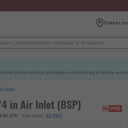
Pakket tr
d
 breder productaanbod, plaatselijke ondersteuning en betere service
ow Guns
4 in Air Inlet (BSP)
4-05-370
Fabrikant
:
RS PRO