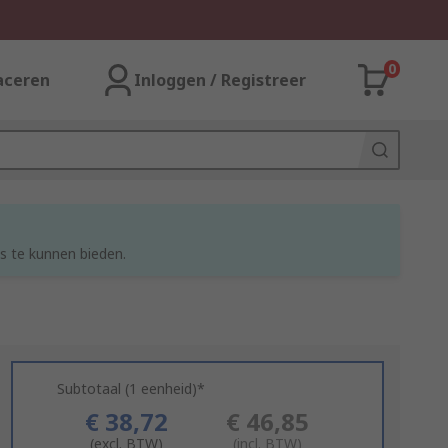
0
aceren
Inloggen / Registreer
s te kunnen bieden.
Subtotaal (1 eenheid)*
€ 38,72
€ 46,85
(excl. BTW)
(incl. BTW)