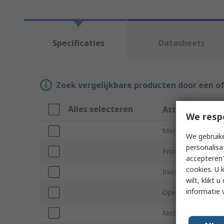
Specificaties
Datasheets
Zoek vergelijkbare producten door een o
Alles selecteren
Attribuut
We resp
Merk
We gebruike
personalisa
Product Type
accepteren"
cookies. U 
Inlet Size
wilt, klikt
informatie 
Operating Pressur
Nozzle Size