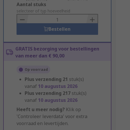
Add
Aantal stuks
to
selecteer of typ hoeveelheid
Basket
Bestellen
GRATIS bezorging voor bestellingen
van meer dan € 90,00
Op voorraad
Plus verzending
21
stuk(s)
vanaf
10 augustus 2026
Plus verzending
217
stuk(s)
vanaf
10 augustus 2026
Heeft u meer nodig?
Klik op
'Controleer leverdata' voor extra
voorraad en levertijden.