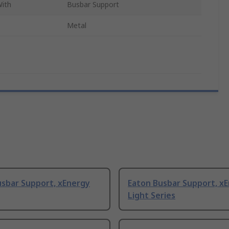
With
Busbar Support
Metal
usbar Support, xEnergy
Eaton Busbar Support, x
Light Series