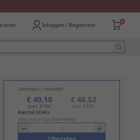
0
aceren
Inloggen / Registreer
Subtotaal (1 eenheid)*
€ 40,10
€ 48,52
(excl. BTW)
(incl. BTW)
Add
Aantal stuks
to
selecteer of typ hoeveelheid
Basket
Bestellen