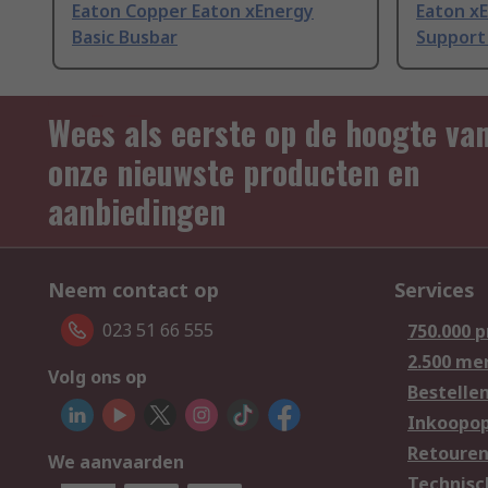
Eaton Copper Eaton xEnergy
Eaton x
Basic Busbar
Support 
Wees als eerste op de hoogte va
onze nieuwste producten en
aanbiedingen
Neem contact op
Services
023 51 66 555
750.000 
2.500 me
Volg ons op
Bestelle
Inkoopop
Retoure
We aanvaarden
Technisc