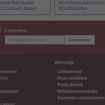
Energy Main Busbar
Eaton Plastic Eaton xEner
for use with Busbar
BPZ-BBS Busbar
n
E-mailadres
Aanmelden
Wettelijk
producten
Cookiebeleid
rken
Email veiligheid
n
Privacybeleid
lossingen
Websitevoorwaarden
n
Algemene verkoopvoorw
h advies