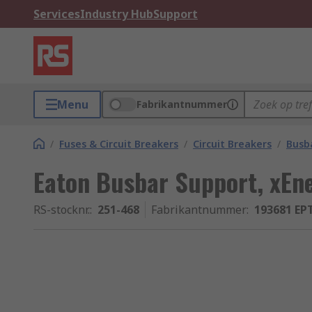
Services
Industry Hub
Support
Menu
Fabrikantnummer
/
Fuses & Circuit Breakers
/
Circuit Breakers
/
Busb
Eaton Busbar Support, xEne
RS-stocknr.
:
251-468
Fabrikantnummer
:
193681 EP