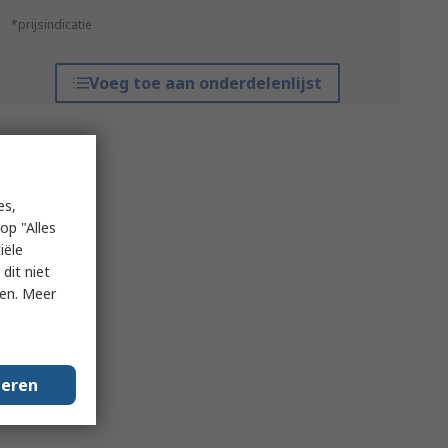
*prijsindicatie
Voeg toe aan onderdelenlijst
es,
op "Alles
iële
dit niet
ken. Meer
geren