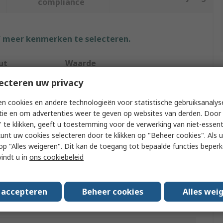
compliance
f meer kenmerken te selecteren.
ut
Waarde
ecteren uw privacy
Eaton
n cookies en andere technologieën voor statistische gebruiksanalys
Type
Busbar Trunking Support
tie en om advertenties weer te geven op websites van derden. Door 
 te klikken, geeft u toestemming voor de verwerking van niet-essent
xEnergy Basic
kunt uw cookies selecteren door te klikken op "Beheer cookies". Als u 
y Type
Busbar Support
 u op "Alles weigeren". Dit kan de toegang tot bepaalde functies beper
vindt u in
ons cookiebeleid
35mm
35mm
s accepteren
Beheer cookies
Alles wei
110mm