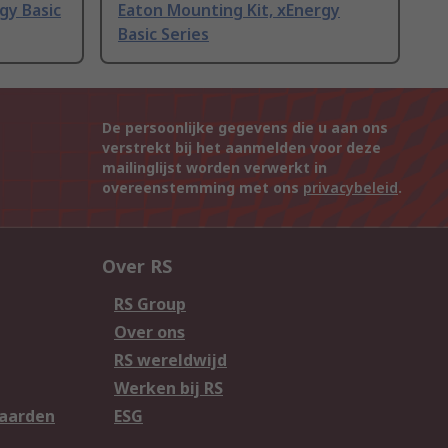
gy Basic
Eaton Mounting Kit, xEnergy
Basic Series
De persoonlijke gegevens die u aan ons
verstrekt bij het aanmelden voor deze
mailinglijst worden verwerkt in
overeenstemming met ons
privacybeleid
.
Over RS
RS Group
Over ons
RS wereldwijd
Werken bij RS
aarden
ESG