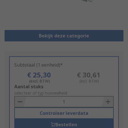
Bekijk deze categorie
Subtotaal (1 eenheid)*
€ 25,30
€ 30,61
(excl. BTW)
(incl. BTW)
Add
Aantal stuks
to
selecteer of typ hoeveelheid
Basket
Controleer leverdata
Bestellen