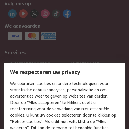
Volg ons op
We aanvaarden
Services
750.000 producten
2.500 merken
Bestellen
Inkoopoplossingen
We respecteren uw privacy
Retouren
Technisch advies
We gebruiken cookies en andere technologieën voor
Track & Trace
statistische gebruiksanalyses, personalisatie en om
advertenties weer te geven op websites van derden.
Wettelijk
Door op "Alles accepteren" te klikken, geeft u
toestemming voor de verwerking van niet-essentiële
Cookiebeleid
Email veiligheid
cookies. U kunt uw cookies selecteren door te klikken op
Privacybeleid
Websitevoorwaarden
"Beheer cookies". Als u dit niet wilt, klikt u op "Alles
weigeren". Dit kan de toegang tot bepaalde functies