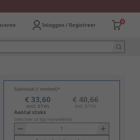
0
aceren
Inloggen / Registreer
Subtotaal (1 eenheid)*
€ 33,60
€ 40,66
(excl. BTW)
(incl. BTW)
Add
Aantal stuks
to
selecteer of typ hoeveelheid
Basket