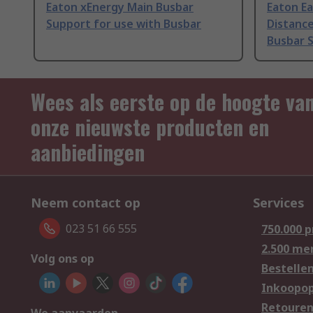
Eaton xEnergy Main Busbar
Eaton E
Support for use with Busbar
Distance
Busbar 
Wees als eerste op de hoogte va
onze nieuwste producten en
aanbiedingen
Neem contact op
Services
023 51 66 555
750.000 
2.500 me
Volg ons op
Bestelle
Inkoopop
Retoure