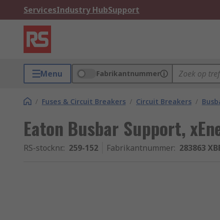
Services
Industry Hub
Support
Menu
Fabrikantnummer
/
Fuses & Circuit Breakers
/
Circuit Breakers
/
Busb
Eaton Busbar Support, xEn
RS-stocknr.
:
259-152
Fabrikantnummer
:
283863 XB