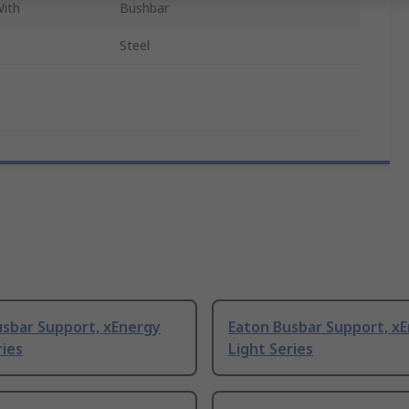
With
Bushbar
Steel
usbar Support, xEnergy
Eaton Busbar Support, x
ries
Light Series