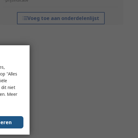
*prijsindicatie
Voeg toe aan onderdelenlijst
es,
op "Alles
iële
dit niet
ken. Meer
geren