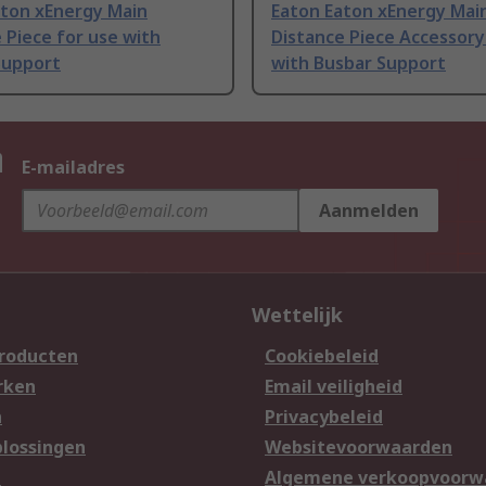
aton xEnergy Main
Eaton Eaton xEnergy Mai
 Piece for use with
Distance Piece Accessory
Support
with Busbar Support
n
E-mailadres
Aanmelden
Wettelijk
producten
Cookiebeleid
rken
Email veiligheid
n
Privacybeleid
lossingen
Websitevoorwaarden
n
Algemene verkoopvoorw