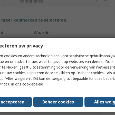
compliance
f meer kenmerken te selecteren.
ut
Waarde
Eaton
ecteren uw privacy
xEnergy
n cookies en andere technologieën voor statistische gebruiksanalys
tie en om advertenties weer te geven op websites van derden. Door 
Type
Busbar Trunking Support
 te klikken, geeft u toestemming voor de verwerking van niet-essent
kunt uw cookies selecteren door te klikken op "Beheer cookies". Als u 
y Type
Busbar Support
 u op "Alles weigeren". Dit kan de toegang tot bepaalde functies beper
vindt u in
ons cookiebeleid
45mm
1100mm
s accepteren
Beheer cookies
Alles wei
30mm