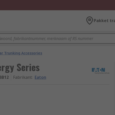
Pakket tr
ar Trunking Accessories
ergy Series
BB12
Fabrikant
:
Eaton