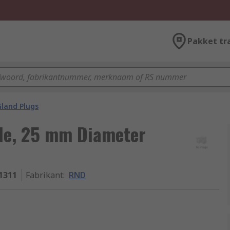
Pakket tr
Gland Plugs
de, 25 mm Diameter
1311
Fabrikant
:
RND