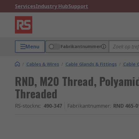
Services
Industry Hub
Support
Menu
Fabrikantnummer
/
Cables & Wires
/
Cable Glands & Fittings
/
Cable 
RND, M20 Thread, Polyami
Threaded
RS-stocknr.
:
490-347
Fabrikantnummer
:
RND 465-0