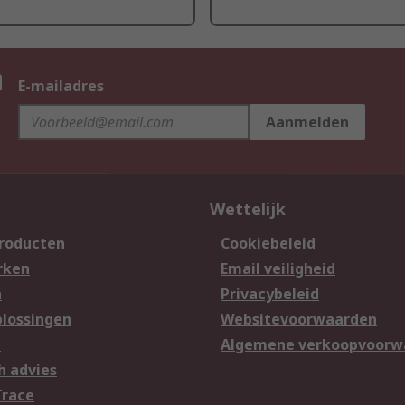
n
E-mailadres
Aanmelden
Wettelijk
producten
Cookiebeleid
rken
Email veiligheid
n
Privacybeleid
lossingen
Websitevoorwaarden
n
Algemene verkoopvoorw
h advies
Trace