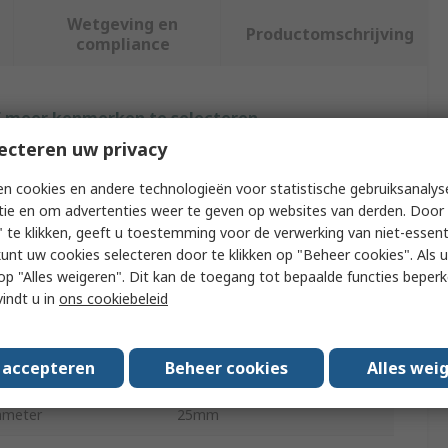
Wetgeving en
Productomschrijving
compliance
f meer kenmerken te selecteren.
ecteren uw privacy
tribuut
Waarde
n cookies en andere technologieën voor statistische gebruiksanalys
rk
RND
tie en om advertenties weer te geven op websites van derden. Door 
 te klikken, geeft u toestemming voor de verwerking van niet-essent
readed
Yes
kunt uw cookies selecteren door te klikken op "Beheer cookies". Als u 
 u op "Alles weigeren". Dit kan de toegang tot bepaalde functies beper
oduct Type
Cable Gland Plug
vindt u in
ons cookiebeleid
read Size
M20
s accepteren
Beheer cookies
Alles wei
terial
Polyamide
ameter
25mm