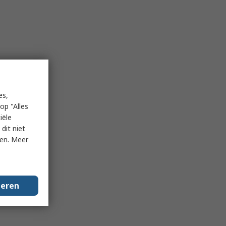
es,
op "Alles
iële
dit niet
ken. Meer
geren