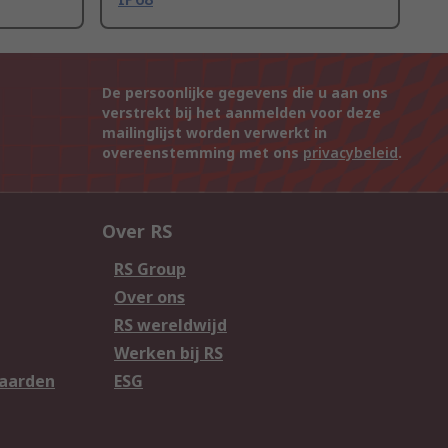
De persoonlijke gegevens die u aan ons
verstrekt bij het aanmelden voor deze
mailinglijst worden verwerkt in
overeenstemming met ons
privacybeleid
.
Over RS
RS Group
Over ons
RS wereldwijd
Werken bij RS
aarden
ESG