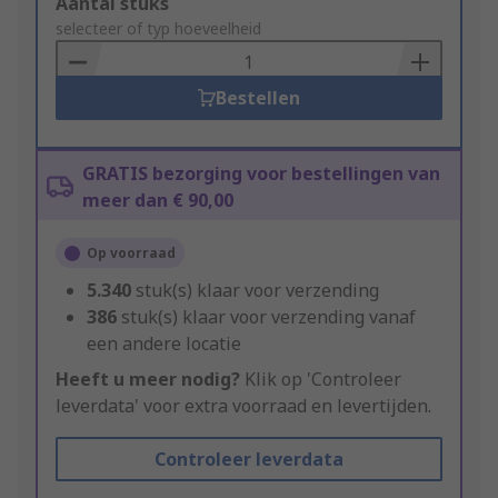
Add
Aantal stuks
to
selecteer of typ hoeveelheid
Basket
Bestellen
GRATIS bezorging voor bestellingen van
meer dan € 90,00
Op voorraad
5.340
stuk(s) klaar voor verzending
386
stuk(s) klaar voor verzending vanaf
een andere locatie
Heeft u meer nodig?
Klik op 'Controleer
leverdata' voor extra voorraad en levertijden.
Controleer leverdata