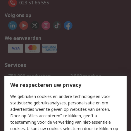
023 51 66 555
Volg ons op
We aanvaarden
Services
750.000 producten
2.500 merken
Bestellen
Inkoopoplossingen
We respecteren uw privacy
Retouren
Technisch advies
We gebruiken cookies en andere technologieën voor
Track & Trace
statistische gebruiksanalyses, personalisatie en om
advertenties weer te geven op websites van derden.
Wettelijk
Door op "Alles accepteren" te klikken, geeft u
toestemming voor de verwerking van niet-essentiële
Cookiebeleid
Email veiligheid
cookies. U kunt uw cookies selecteren door te klikken op