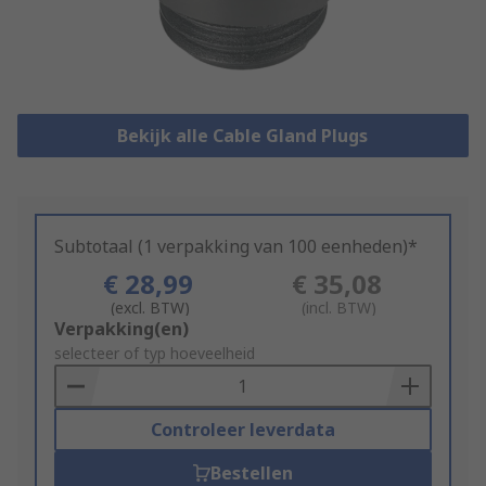
Bekijk alle Cable Gland Plugs
Subtotaal (1 verpakking van 100 eenheden)*
€ 28,99
€ 35,08
(excl. BTW)
(incl. BTW)
Add
Verpakking(en)
to
selecteer of typ hoeveelheid
Basket
Controleer leverdata
Bestellen