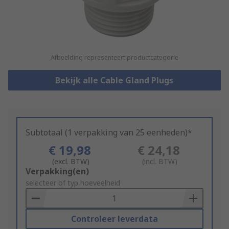
Afbeelding representeert productcategorie
Bekijk alle Cable Gland Plugs
Subtotaal (1 verpakking van 25 eenheden)*
€ 19,98
€ 24,18
(excl. BTW)
(incl. BTW)
Add
Verpakking(en)
to
selecteer of typ hoeveelheid
Basket
Controleer leverdata