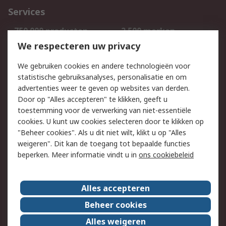
Services
750.000 producten
2.500 merken
Bestellen
Inkoopoplossingen
We respecteren uw privacy
Retouren
Technisch advies
We gebruiken cookies en andere technologieën voor
Track & Trace
statistische gebruiksanalyses, personalisatie en om
advertenties weer te geven op websites van derden.
Wettelijk
Door op "Alles accepteren" te klikken, geeft u
toestemming voor de verwerking van niet-essentiële
Cookiebeleid
Email veiligheid
cookies. U kunt uw cookies selecteren door te klikken op
Privacybeleid
Websitevoorwaarden
"Beheer cookies". Als u dit niet wilt, klikt u op "Alles
weigeren". Dit kan de toegang tot bepaalde functies
Algemene
beperken. Meer informatie vindt u in
ons cookiebeleid
verkoopvoorwaarden
Over RS
Alles accepteren
RS Group
Over ons
Beheer cookies
RS wereldwijd
Werken bij RS
Alles weigeren