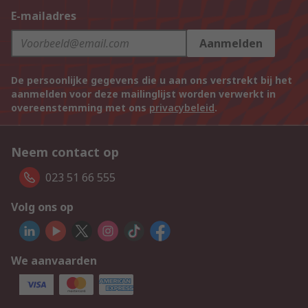
E-mailadres
Aanmelden
De persoonlijke gegevens die u aan ons verstrekt bij het
aanmelden voor deze mailinglijst worden verwerkt in
overeenstemming met ons
privacybeleid
.
Neem contact op
023 51 66 555
Volg ons op
We aanvaarden