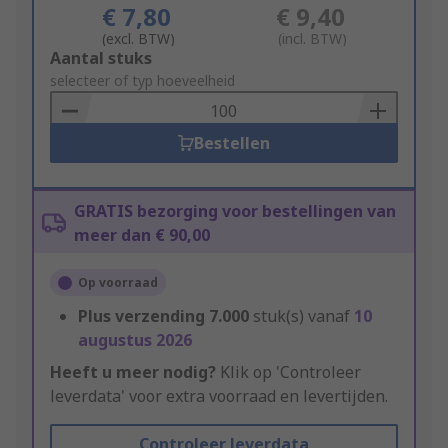
€ 7,80
€ 9,40
(excl. BTW)
(incl. BTW)
Add
Aantal stuks
to
selecteer of typ hoeveelheid
Basket
Bestellen
GRATIS bezorging voor bestellingen van
meer dan € 90,00
Op voorraad
Plus verzending
7.000
stuk(s) vanaf
10
augustus 2026
Heeft u meer nodig?
Klik op 'Controleer
leverdata' voor extra voorraad en levertijden.
Controleer leverdata