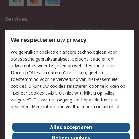
Services
750.000 producten
2.500 merken
Bestellen
Inkoopoplossingen
We respecteren uw privacy
Retouren
Technisch advies
We gebruiken cookies en andere technologieën voor
Track & Trace
statistische gebruiksanalyses, personalisatie en om
advertenties weer te geven op websites van derden.
Wettelijk
Door op "Alles accepteren" te klikken, geeft u
toestemming voor de verwerking van niet-essentiële
Cookiebeleid
Email veiligheid
cookies. U kunt uw cookies selecteren door te klikken op
Privacybeleid
Websitevoorwaarden
"Beheer cookies". Als u dit niet wilt, klikt u op "Alles
weigeren". Dit kan de toegang tot bepaalde functies
Algemene
beperken. Meer informatie vindt u in
ons cookiebeleid
verkoopvoorwaarden
Over RS
Alles accepteren
RS Group
Over ons
Beheer cookies