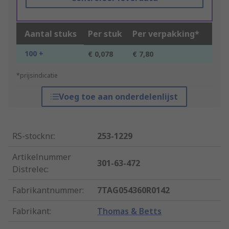
Aantal stuks
Per stuk
Per verpakking*
100 +
€ 0,078
€ 7,80
*prijsindicatie
Voeg toe aan onderdelenlijst
RS-stocknr.
:
253-1229
Artikelnummer
301-63-472
Distrelec
:
Fabrikantnummer
:
7TAG054360R0142
Fabrikant
:
Thomas & Betts