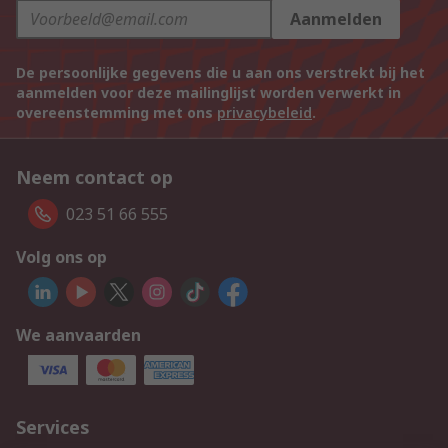
Aanmelden
De persoonlijke gegevens die u aan ons verstrekt bij het
aanmelden voor deze mailinglijst worden verwerkt in
overeenstemming met ons
privacybeleid
.
Neem contact op
023 51 66 555
Volg ons op
We aanvaarden
Services