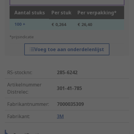
Aantal stuks
Per stuk
Per verpakking*
100 +
€ 0,264
€ 26,40
*prijsindicatie
Voeg toe aan onderdelenlijst
RS-stocknr.
:
285-6242
Artikelnummer
301-41-785
Distrelec
:
Fabrikantnummer
:
7000035309
Fabrikant
:
3M