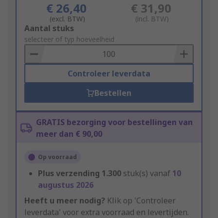
€ 26,40
€ 31,90
(excl. BTW)
(incl. BTW)
Add
Aantal stuks
to
selecteer of typ hoeveelheid
Basket
Controleer leverdata
Bestellen
GRATIS bezorging voor bestellingen van
meer dan € 90,00
Op voorraad
Plus verzending
1.300
stuk(s) vanaf
10
augustus 2026
Heeft u meer nodig?
Klik op 'Controleer
leverdata' voor extra voorraad en levertijden.