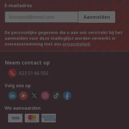
E-mailadres
Aanmelden
De persoonlijke gegevens die u aan ons verstrekt bij het
aanmelden voor deze mailinglijst worden verwerkt in
overeenstemming met ons
privacybeleid
.
Neem contact op
023 51 66 555
Volg ons op
We aanvaarden