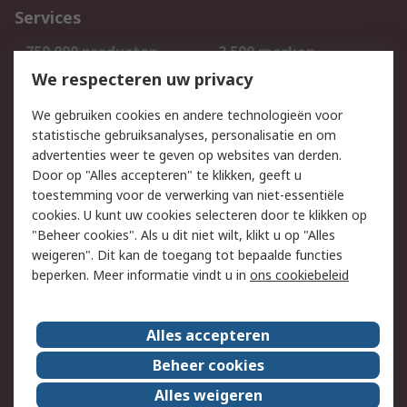
Services
750.000 producten
2.500 merken
Bestellen
Inkoopoplossingen
We respecteren uw privacy
Retouren
Technisch advies
We gebruiken cookies en andere technologieën voor
Track & Trace
statistische gebruiksanalyses, personalisatie en om
advertenties weer te geven op websites van derden.
Wettelijk
Door op "Alles accepteren" te klikken, geeft u
toestemming voor de verwerking van niet-essentiële
Cookiebeleid
Email veiligheid
cookies. U kunt uw cookies selecteren door te klikken op
Privacybeleid
Websitevoorwaarden
"Beheer cookies". Als u dit niet wilt, klikt u op "Alles
weigeren". Dit kan de toegang tot bepaalde functies
Algemene
beperken. Meer informatie vindt u in
ons cookiebeleid
verkoopvoorwaarden
Over RS
Alles accepteren
RS Group
Over ons
Beheer cookies
RS wereldwijd
Werken bij RS
Alles weigeren