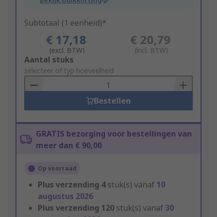
Subtotaal (1 eenheid)*
€ 17,18
€ 20,79
(excl. BTW)
(incl. BTW)
Add
Aantal stuks
to
selecteer of typ hoeveelheid
Basket
Bestellen
GRATIS bezorging voor bestellingen van
meer dan € 90,00
Op voorraad
Plus verzending
4
stuk(s) vanaf
10
augustus 2026
Plus verzending
120
stuk(s) vanaf
30