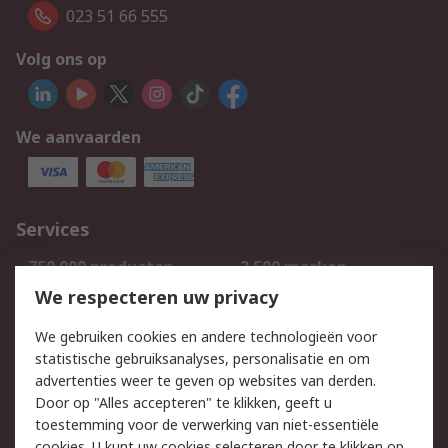
023 51 66 555
Volg ons op
We aanvaarden
Services
750.000 producten
2.500 merken
Bestellen
Inkoopoplossingen
We respecteren uw privacy
Retouren
Technisch advies
We gebruiken cookies en andere technologieën voor
Track & Trace
statistische gebruiksanalyses, personalisatie en om
advertenties weer te geven op websites van derden.
Wettelijk
Door op "Alles accepteren" te klikken, geeft u
toestemming voor de verwerking van niet-essentiële
Cookiebeleid
Email veiligheid
cookies. U kunt uw cookies selecteren door te klikken op