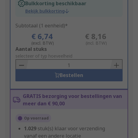
Bulkkorting beschikbaar
Bekijk bulkkorting
Subtotaal (1 eenheid)*
€ 6,74
€ 8,16
(excl. BTW)
(incl. BTW)
Add
Aantal stuks
to
selecteer of typ hoeveelheid
Basket
Bestellen
GRATIS bezorging voor bestellingen van
meer dan € 90,00
Op voorraad
1.029
stuk(s) klaar voor verzending
vanaf een andere locatie