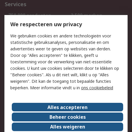
Services
750.000 producten
2.500 merken
Bestellen
Inkoopoplossingen
We respecteren uw privacy
Retouren
Technisch advies
We gebruiken cookies en andere technologieën voor
Track & Trace
statistische gebruiksanalyses, personalisatie en om
advertenties weer te geven op websites van derden.
Wettelijk
Door op "Alles accepteren" te klikken, geeft u
toestemming voor de verwerking van niet-essentiële
Cookiebeleid
Email veiligheid
cookies. U kunt uw cookies selecteren door te klikken op
Privacybeleid
Websitevoorwaarden
"Beheer cookies". Als u dit niet wilt, klikt u op "Alles
weigeren". Dit kan de toegang tot bepaalde functies
Algemene
beperken. Meer informatie vindt u in
ons cookiebeleid
verkoopvoorwaarden
Over RS
Alles accepteren
RS Group
Over ons
Beheer cookies
RS wereldwijd
Werken bij RS
Alles weigeren