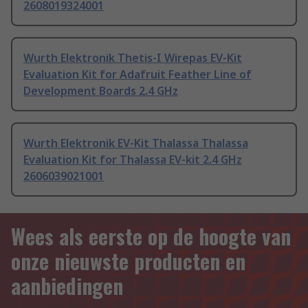
2608019324001
Wurth Elektronik Thetis-I Wirepas EV-Kit
Evaluation Kit for Adafruit Feather Line of
Development Boards 2.4 GHz
Wurth Elektronik EV-Kit Thalassa Thalassa
Evaluation Kit for Thalassa EV-kit 2.4 GHz
2606039021001
Wees als eerste op de hoogte van
onze nieuwste producten en
aanbiedingen