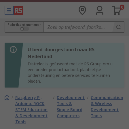
0
Fabrikantnummer
U bent doorgestuurd naar RS
Nederland
Distrelec is gefuseerd met de RS Group om u
een breder productaanbod, plaatselijke
ondersteuning en betere services te kunnen
bieden.
/
Raspberry Pi,
/
Development
/
Communication
Arduino, ROCK,
Tools &
& Wireless
STEM Education
Single Board
Development
& Development
Computers
Tools
Tools