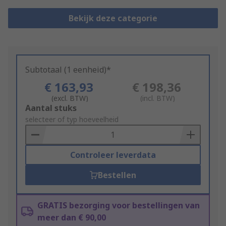
Bekijk deze categorie
Subtotaal (1 eenheid)*
€ 163,93
€ 198,36
(excl. BTW)
(incl. BTW)
Add
Aantal stuks
to
selecteer of typ hoeveelheid
Basket
Controleer leverdata
Bestellen
GRATIS bezorging voor bestellingen van
meer dan € 90,00