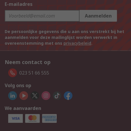
E-mailadres
Aanmelden
De persoonlijke gegevens die u aan ons verstrekt bij het
aanmelden voor deze mailinglijst worden verwerkt in
overeenstemming met ons
privacybeleid
.
Neem contact op
023 51 66 555
Volg ons op
We aanvaarden